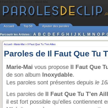
Il Faut Que Tu T'en Ailles - Marie-Mai
Accueil
Top 50
Ajouter des paroles
A
B
C
D
E
F
G
H
I
J
K
L
M
N
O
P
Parcourir les Artistes :
Accueil
›
Marie-Mai
››
Il Faut Que Tu T'en Ailles
Paroles de Il Faut Que Tu T
Marie-Mai
vous propose
Il Faut Que Tu
de son album
Inoxydable
.
Les paroles sont présentes depuis
le 1
Les paroles de
Il Faut Que Tu T'en Ail
il est fort possible qu'elles contiennent