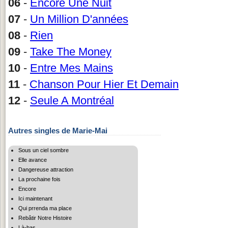
06
-
Encore Une Nuit
07
-
Un Million D'années
08
-
Rien
09
-
Take The Money
10
-
Entre Mes Mains
11
-
Chanson Pour Hier Et Demain
12
-
Seule A Montréal
Autres singles de Marie-Mai
Sous un ciel sombre
Elle avance
Dangereuse attraction
La prochaine fois
Encore
Ici maintenant
Qui prrenda ma place
Rebâtir Notre Histoire
Là-bas