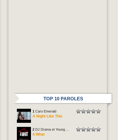
TOP 10 PAROLES
1
Caro Emerald
A Night Like This
2
DJ Drama et Young ...
4 What