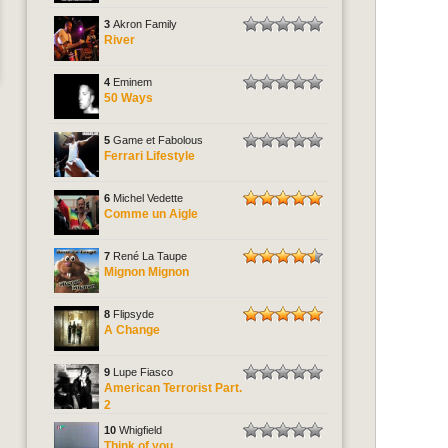
3
Akron Family
River
4
Eminem
50 Ways
5
Game et Fabolous
Ferrari Lifestyle
6
Michel Vedette
Comme un Aigle
7
René La Taupe
Mignon Mignon
8
Flipsyde
A Change
9
Lupe Fiasco
American Terrorist Part.
2
10
Whigfield
Think of you