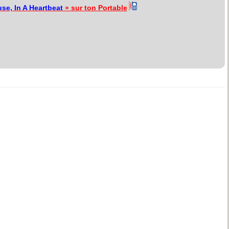
se, In A Heartbeat
» sur ton Portable