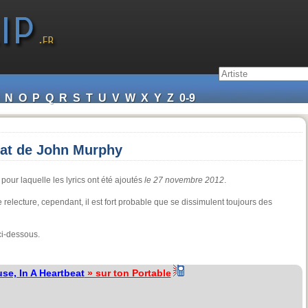
N
O
P
Q
R
S
T
U
V
W
X
Y
Z
0-9
eat de John Murphy
pour laquelle les lyrics ont été ajoutés
le 27 novembre 2012
.
ne relecture, cependant, il est fort probable que se dissimulent toujours des
ci-dessous.
se, In A Heartbeat
» sur ton Portable