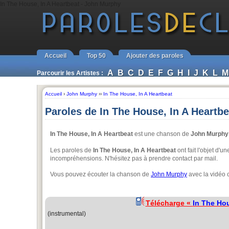
In The House, In A Heartbeat - John Murphy
Accueil
Top 50
Ajouter des paroles
A
B
C
D
E
F
G
H
I
J
K
L
M
Parcourir les Artistes :
Accueil
›
John Murphy
››
In The House, In A Heartbeat
Paroles de In The House, In A Heartb
In The House, In A Heartbeat
est une chanson de
John Murphy
Les paroles de
In The House, In A Heartbeat
ont fait l'objet d'u
incompréhensions. N'hésitez pas à prendre contact par mail.
Vous pouvez écouter la chanson de
John Murphy
avec la vidéo 
Télécharge «
In The Hou
(instrumental)