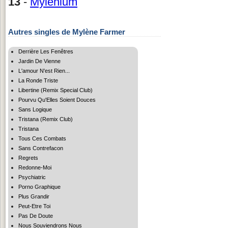
13
-
Mylenium
Autres singles de Mylène Farmer
Derrière Les Fenêtres
Jardin De Vienne
L'amour N'est Rien...
La Ronde Triste
Libertine (Remix Special Club)
Pourvu Qu'Elles Soient Douces
Sans Logique
Tristana (Remix Club)
Tristana
Tous Ces Combats
Sans Contrefacon
Regrets
Redonne-Moi
Psychiatric
Porno Graphique
Plus Grandir
Peut-Etre Toi
Pas De Doute
Nous Souviendrons Nous