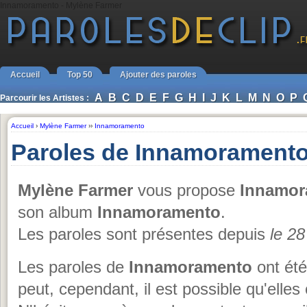
Innamoramento - Mylène Farmer
Accueil
Top 50
Ajouter des paroles
A
B
C
D
E
F
G
H
I
J
K
L
M
N
O
P
Parcourir les Artistes :
Accueil
›
Mylène Farmer
››
Innamoramento
Paroles de Innamoramento
Mylène Farmer
vous propose
Innamor
son album
Innamoramento
.
Les paroles sont présentes depuis
le 2
Les paroles de
Innamoramento
ont été
peut, cependant, il est possible qu'elles