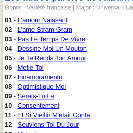
Genre : Variété française | Major : Universal | La
01
-
L'amour Naissant
02
-
L'ame-Stram-Gram
03
-
Pas Le Temps De Vivre
04
-
Dessine-Moi Un Mouton
05
-
Je Te Rends Ton Amour
06
-
Mefie-Toi
07
-
Innamoramento
08
-
Optimistique-Moi
09
-
Serais-Tu La
10
-
Consentement
11
-
Et Si Vieillir M'etait Conte
12
-
Souviens-Toi Du Jour