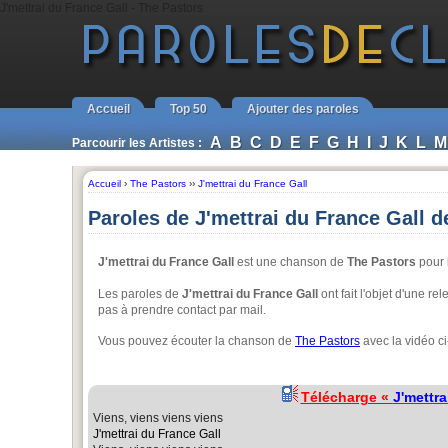
J'mettrai du France Gall - The Pastors
Accueil
Top 50
Ajouter des paroles
A
B
C
D
E
F
G
H
I
J
K
L
M
Parcourir les Artistes :
Accueil
›
The Pastors
››
J'mettrai du France Gall
Paroles de J'mettrai du France Gall d
J'mettrai du France Gall
est une chanson de
The Pastors
pour l
Les paroles de
J'mettrai du France Gall
ont fait l'objet d'une r
pas à prendre contact par mail.
Vous pouvez écouter la chanson de
The Pastors
avec la vidéo c
Télécharge «
J'mettra
Viens, viens viens viens
J'mettrai du France Gall