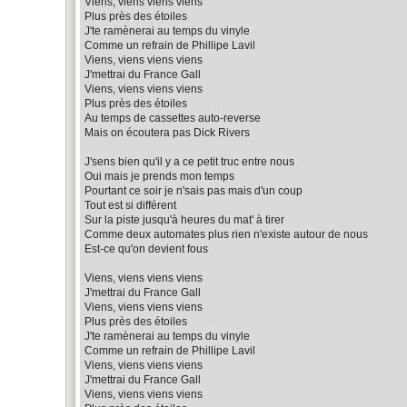
Viens, viens viens viens
Plus près des étoiles
J'te ramènerai au temps du vinyle
Comme un refrain de Phillipe Lavil
Viens, viens viens viens
J'mettrai du France Gall
Viens, viens viens viens
Plus près des étoiles
Au temps de cassettes auto-reverse
Mais on écoutera pas Dick Rivers
J'sens bien qu'il y a ce petit truc entre nous
Oui mais je prends mon temps
Pourtant ce soir je n'sais pas mais d'un coup
Tout est si différent
Sur la piste jusqu'à heures du mat' à tirer
Comme deux automates plus rien n'existe autour de nous
Est-ce qu'on devient fous
Viens, viens viens viens
J'mettrai du France Gall
Viens, viens viens viens
Plus près des étoiles
J'te ramènerai au temps du vinyle
Comme un refrain de Phillipe Lavil
Viens, viens viens viens
J'mettrai du France Gall
Viens, viens viens viens