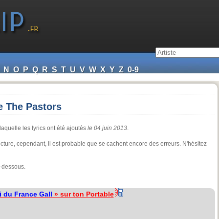
N
O
P
Q
R
S
T
U
V
W
X
Y
Z
0-9
e The Pastors
aquelle les lyrics ont été ajoutés
le 04 juin 2013
.
electure, cependant, il est probable que se cachent encore des erreurs. N'hésitez
i-dessous.
i du France Gall
» sur ton Portable