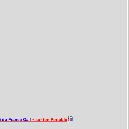
i du France Gall
» sur ton Portable