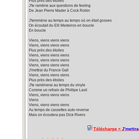
Plus près des étoiles
J'te ramène aux questions de feeling
De Jean Pierre Mader à Cock Robin
J'temmène au temps au temps où on était gosses
On écoutait du Elli Medeiros en boucle
En boucle
Viens, viens viens viens
Viens, viens viens viens
Plus près des étoiles
Viens, viens viens viens
Viens, viens viens viens
Viens, viens viens viens
J'mettrai du France Gall
Viens, viens viens viens
Plus près des étoiles
J'te ramènerai au temps du vinyle
Comme un refrain de Phillipe Lavil
Viens, viens viens viens
Viens
Viens, viens viens viens
Au temps de cassettes auto-reverse
Mais on écoutera pas Dick Rivers
Télécharge «
J'mettra