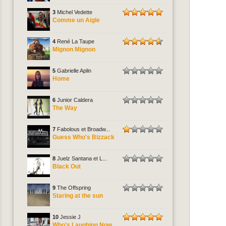
3
Michel Vedette
Comme un Aigle
4
René La Taupe
Mignon Mignon
5
Gabrielle Aplin
Home
6
Junior Caldera
The Way
7
Fabolous et Broadw...
Guess Who's Bizzack
8
Juelz Santana et L...
Black Out
9
The Offspring
Staring at the sun
10
Jessie J
Who's Laughing Now