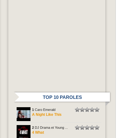
TOP 10 PAROLES
1
Caro Emerald
A Night Like This
2
DJ Drama et Young ...
4 What