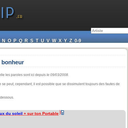
N
O
P
Q
R
S
T
U
V
W
X
Y
Z
0-9
t bonheur
lle les paroles sont ici depuis
le 09/03/2008
.
e se peut, cependant, il est possible que se dissimulent toujours des fautes de
-dessous.
ux du soleil
» sur ton Portable