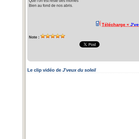
Que l'on est resté des mômes
Bien au fond de nos abris.
Télécharge «
J've
Note :
Le clip vidéo de
J'veux du soleil