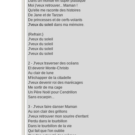
Dans un monde en super plastique
Moi j'veux retrouver... Maman !
Qu'elle me raconte des histoires
De Jane et de Tarzan
De princesses et de cerfs-volants
J'veux du soleil
dans ma mémoire.
{Refrain:}
J'veux du soleil
J'veux du soleil
J'veux du soleil
J'veux du soleil
2 - J'veux traverser des océans
Et devenir Monte-Christo
Au clair de lune
M'échapper de la citadelle
J'veux devenir roi des marécages
Me sortir de ma cage
Un Père Noël pour Cendrillon
Sans escarpin...
3 - J'veux faire danser Maman
Au son clair des grillons
J'veux retrouver mon sourire d'enfant
Perdu dans le tourbillon
Dans le tourbillon de la vie
Qui fait que l'on oublie