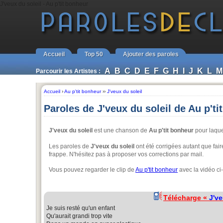
J'veux du soleil - Au p'tit bonheur
Accueil
Top 50
Ajouter des paroles
A
B
C
D
E
F
G
H
I
J
K
L
M
Parcourir les Artistes :
Accueil
›
Au p'tit bonheur
››
J'veux du soleil
Paroles de J'veux du soleil de Au p'ti
J'veux du soleil
est une chanson de
Au p'tit bonheur
pour laque
Les paroles de
J'veux du soleil
ont été corrigées autant que fair
frappe. N'hésitez pas à proposer vos corrections par mail.
Vous pouvez regarder le clip de
Au p'tit bonheur
avec la vidéo ci
Télécharge «
J've
Je suis resté qu'un enfant
Qu'aurait grandi trop vite