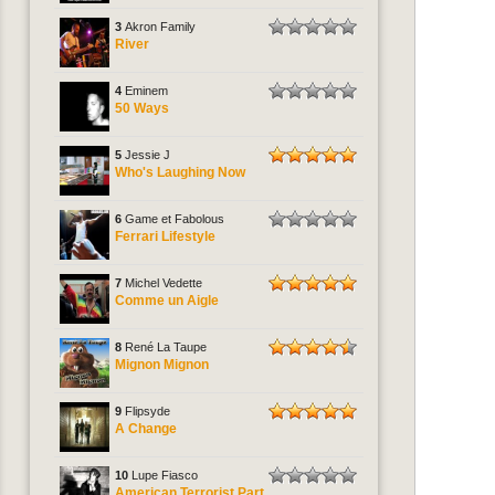
3
Akron Family
River
4
Eminem
50 Ways
5
Jessie J
Who's Laughing Now
6
Game et Fabolous
Ferrari Lifestyle
7
Michel Vedette
Comme un Aigle
8
René La Taupe
Mignon Mignon
9
Flipsyde
A Change
10
Lupe Fiasco
American Terrorist Part.