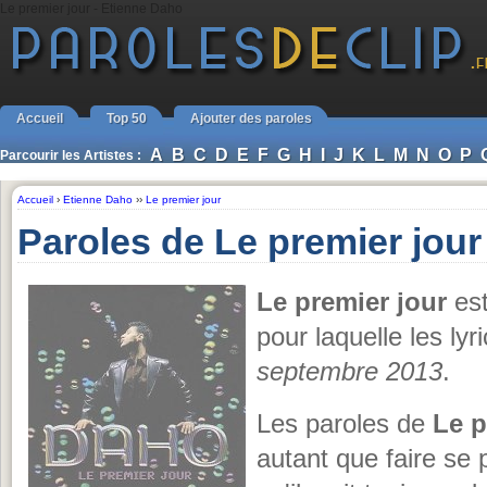
Le premier jour - Etienne Daho
Accueil
Top 50
Ajouter des paroles
A
B
C
D
E
F
G
H
I
J
K
L
M
N
O
P
Parcourir les Artistes :
Accueil
›
Etienne Daho
››
Le premier jour
Paroles de Le premier jou
Le premier jour
est
pour laquelle les lyr
septembre 2013
.
Les paroles de
Le p
autant que faire se 