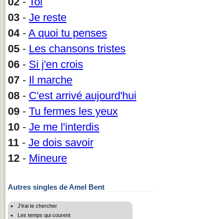
02
-
Toi
03
-
Je reste
04
-
A quoi tu penses
05
-
Les chansons tristes
06
-
Si j'en crois
07
-
Il marche
08
-
C'est arrivé aujourd'hui
09
-
Tu fermes les yeux
10
-
Je me l'interdis
11
-
Je dois savoir
12
-
Mineure
Autres singles de Amel Bent
J'irai te chercher
Les temps qui courent