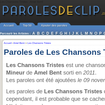
Les Chansons Tristes - Amel Bent
Accueil
Top 50
Ajouter des paroles
A
B
C
D
E
F
G
H
I
J
K
L
M
N
O
P
Parcourir les Artistes :
Accueil
›
Amel Bent
››
Les Chansons Tristes
Paroles de Les Chansons T
Les Chansons Tristes
est une chanson
Mineur
de
Amel Bent
sorti en
2011
.
Les paroles ont été ajoutées
le 09 nove
Les paroles de
Les Chansons Tristes
o
cependant, il est probable que se cache