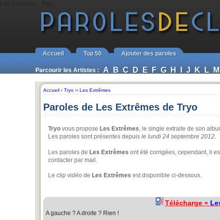
Les Extrêmes - Tryo
Accueil
Top 50
Ajouter des paroles
A
B
C
D
E
F
G
H
I
J
K
L
M
Parcourir les Artistes :
Accueil
›
Tryo
››
Les Extrêmes
Paroles de Les Extrêmes de Tryo
Tryo
vous propose
Les Extrêmes
, le single extraite de son alb
Les paroles sont présentes depuis
le lundi 24 septembre 2012
.
Les paroles de
Les Extrêmes
ont été corrigées, cependant, il e
contacter par mail.
Le clip vidéo de
Les Extrêmes
est disponible ci-dessous.
Télécharge «
Le
A gauche ? A droite ? Rien !