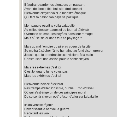
Il faudra regarder les alentours en passant
Avant de foncer tête baissée droit devant
Bienvenue citoyen voici le monstre étatique
Qui fera ta nation ton pays sa politique
Mon pauvre esprit te voila catapulté
Au milieu des sondages et du journal télévisé
Overdose de crapules noyées dans leur ramage
Mais où se situer dans tout ce paysage ?
Mais quand l'empire du pire au coeur de ta cité
Se mettra à sécher l'âme humaine au fond d'son grenier
Je sais que tu prendras tes convictions à la main
Construisant une assise pour te sentir citoyen
Mais
les extrêmes
c'est toi
C'est toi quand tu ne votes pas !
Mais les extrêmes c'est toi
Bienvenue novice électoral
Pas l'temps d'aller s'inscrire, oublié ! Trop d'travail
Où qui s'est érigé un de ces principes moral
De se sentir citoyen et d'refuser d'aller sur la bataille
Ils doivent se réjouir
Envahissant le nerf de la guerre
Récoltant les voix