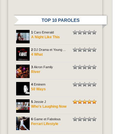
TOP 10 PAROLES
1
Caro Emerald
A Night Like This
2
DJ Drama et Young ...
4 What
3
Akron Family
River
4
Eminem
50 Ways
5
Jessie J
Who's Laughing Now
6
Game et Fabolous
Ferrari Lifestyle