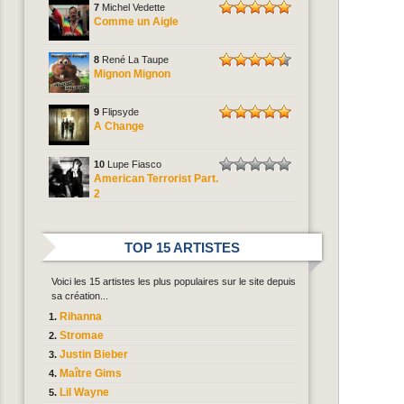
7
Michel Vedette
Comme un Aigle
8
René La Taupe
Mignon Mignon
9
Flipsyde
A Change
10
Lupe Fiasco
American Terrorist Part.
2
TOP 15 ARTISTES
Voici les 15 artistes les plus populaires sur le site depuis
sa création...
Rihanna
Stromae
Justin Bieber
Maître Gims
Lil Wayne