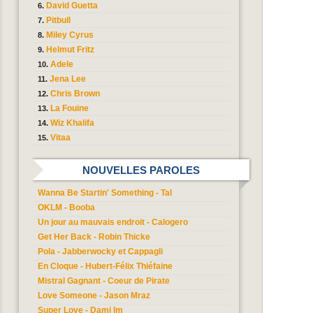
David Guetta
Pitbull
Miley Cyrus
Helmut Fritz
Adele
Jena Lee
Chris Brown
La Fouine
Wiz Khalifa
Vitaa
NOUVELLES PAROLES
Wanna Be Startin' Something - Tal
OKLM - Booba
Un jour au mauvais endroit - Calogero
Get Her Back - Robin Thicke
Pola - Jabberwocky et Cappagli
En Cloque - Hubert-Félix Thiéfaine
Mistral Gagnant - Coeur de Pirate
Love Someone - Jason Mraz
Super Love - Dami Im