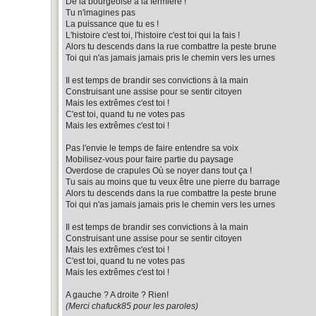
De la bourgeoise à la fermière !
Tu n'imagines pas
La puissance que tu es !
L'histoire c'est toi, l'histoire c'est toi qui la fais !
Alors tu descends dans la rue combattre la peste brune
Toi qui n'as jamais jamais pris le chemin vers les urnes
Il est temps de brandir ses convictions à la main
Construisant une assise pour se sentir citoyen
Mais les extrêmes c'est toi !
C'est toi, quand tu ne votes pas
Mais les extrêmes c'est toi !
Pas l'envie le temps de faire entendre sa voix
Mobilisez-vous pour faire partie du paysage
Overdose de crapules Où se noyer dans tout ça !
Tu sais au moins que tu veux être une pierre du barrage
Alors tu descends dans la rue combattre la peste brune
Toi qui n'as jamais jamais pris le chemin vers les urnes
Il est temps de brandir ses convictions à la main
Construisant une assise pour se sentir citoyen
Mais les extrêmes c'est toi !
C'est toi, quand tu ne votes pas
Mais les extrêmes c'est toi !
A gauche ? A droite ? Rien!
(Merci chafuck85 pour les paroles)