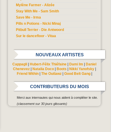
Mylène Farmer - Alizée
Stay With Me - Sam Smith
Save Me - Irma
Pills n Potions - Nicki Minaj
Pitbull Terrier - Die Antwoord
Sur le dancefloor - Vitaa
NOUVEAUX ARTISTES
Cappagli
|
Hubert-Félix Thiéfaine
|
Dami Im
|
Daniel
Chenevez
|
Natalia Doco
|
Boots
|
Nikki Yanofsky
|
Friend Within
|
The Outlawz
|
Good Belt Gang
|
CONTRIBUTEURS DU MOIS
Merci aux internautes qui nous aident à compléter le site.
(classement sur 30 jours glissants)