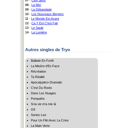
07
-
Cinq Sens
08
-
La Mer
09
-
La Débandade
10
-
Les Nouveaux Bergers
11
-
Le Monde Est Avare
12
-
Ca Y Est C'est Fait
13
-
Le Saule
14
-
La Lumière
Autres singles de Tryo
Ballade En Forêt
La Misère d'En Face
Récréation
Ta Réalité
Apocalyptico-Dramatic
C'est Du Roots
Dans Les Nuages
Pompafric
Si la vie m'a mis là
G8
Sortez-Les
Pour Un Flirt Avec La Crise
La Main Verte