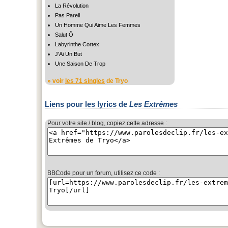
La Révolution
Pas Pareil
Un Homme Qui Aime Les Femmes
Salut Ô
Labyrinthe Cortex
J'Ai Un But
Une Saison De Trop
» voir
les 71 singles
de Tryo
Liens pour les lyrics de
Les Extrêmes
Pour votre site / blog, copiez cette adresse :
BBCode pour un forum, utilisez ce code :