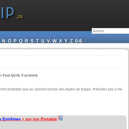
N
O
P
Q
R
S
T
U
V
W
X
Y
Z
0-9
um
Faut Qu'ils S'activent
.
st fort probable que se cachent encore des fautes de frappe. N'hésitez pas à me
s Extrêmes
» sur ton Portable