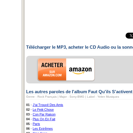
Télécharger le MP3, acheter le CD Audio ou la sonn
Les autres paroles de l'album Faut Qu'ils S'activent
Genre : Rock Français | Major : Sony-BMG | Label : Yelen Musiques
01
-
J'ai Trouvé Des Amis
02
-
Le Petit Chose
03
-
Con Par Raison
04
-
Plus On En Fait
05
-
Paris
06
-
Les Extrêmes