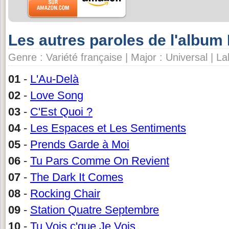
Les autres paroles de l'albu
Genre : Variété française | Major : Universal | La
01
-
L'Au-Delà
02
-
Love Song
03
-
C'Est Quoi ?
04
-
Les Espaces et Les Sentiments
05
-
Prends Garde à Moi
06
-
Tu Pars Comme On Revient
07
-
The Dark It Comes
08
-
Rocking Chair
09
-
Station Quatre Septembre
10
-
Tu Vois c'que Je Vois