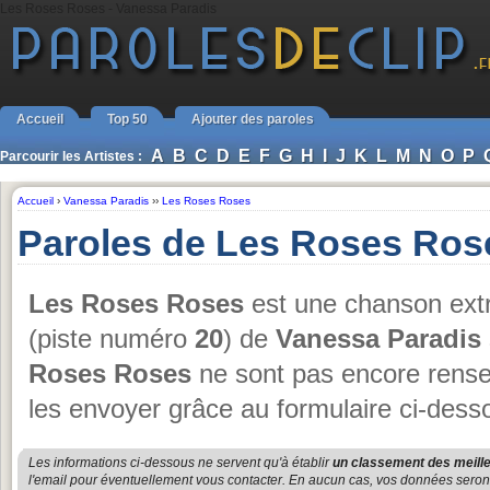
Les Roses Roses - Vanessa Paradis
Accueil
Top 50
Ajouter des paroles
A
B
C
D
E
F
G
H
I
J
K
L
M
N
O
P
Parcourir les Artistes :
Accueil
›
Vanessa Paradis
››
Les Roses Roses
Paroles de Les Roses Ros
Les Roses Roses
est une chanson extr
(piste numéro
20
) de
Vanessa Paradis
Roses Roses
ne sont pas encore rensei
les envoyer grâce au formulaire ci-dess
Les informations ci-dessous ne servent qu'à établir
un classement des meille
l'email pour éventuellement vous contacter. En aucun cas, vos données seront u