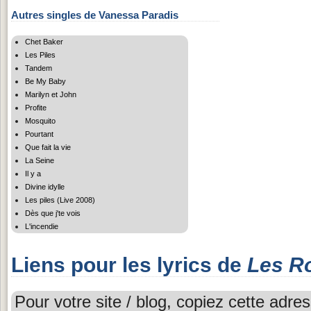
Autres singles de Vanessa Paradis
Chet Baker
Les Piles
Tandem
Be My Baby
Marilyn et John
Profite
Mosquito
Pourtant
Que fait la vie
La Seine
Il y a
Divine idylle
Les piles (Live 2008)
Dès que j'te vois
L'incendie
Liens pour les lyrics de
Les R
Pour votre site / blog, copiez cette adres