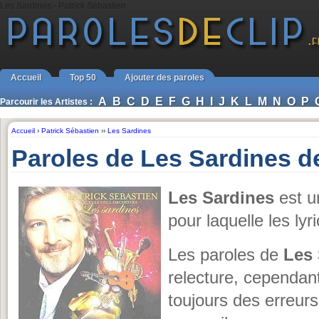
Les Sardines - Patrick Sébastien
Accueil
Top 50
Ajouter des paroles
A
B
C
D
E
F
G
H
I
J
K
L
M
N
O
P
Parcourir les Artistes :
Accueil
›
Patrick Sébastien
››
Les Sardines
Paroles de Les Sardines d
Les Sardines
est u
pour laquelle les lyr
Les paroles de
Les 
relecture, cependant, 
toujours des erreurs