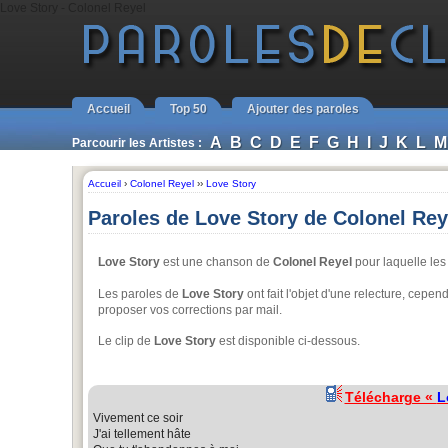
Love Story - Colonel Reyel
Accueil
Top 50
Ajouter des paroles
A
B
C
D
E
F
G
H
I
J
K
L
M
Parcourir les Artistes :
Accueil
›
Colonel Reyel
››
Love Story
Paroles de Love Story de Colonel Rey
Love Story
est une chanson de
Colonel Reyel
pour laquelle les
Les paroles de
Love Story
ont fait l'objet d'une relecture, cepend
proposer vos corrections par mail.
Le clip de
Love Story
est disponible ci-dessous.
Télécharge «
L
Vivement ce soir
J'ai tellement hâte