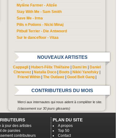
Mylène Farmer - Alizée
Stay With Me - Sam Smith
Save Me - Irma
Pills n Potions - Nicki Minaj
Pitbull Terrier - Die Antwoord
Sur le dancefloor - Vitaa
NOUVEAUX ARTISTES
Cappagli
|
Hubert-Félix Thiéfaine
|
Dami Im
|
Daniel
Chenevez
|
Natalia Doco
|
Boots
|
Nikki Yanofsky
|
Friend Within
|
The Outlawz
|
Good Belt Gang
|
CONTRIBUTEURS DU MOIS
Merci aux internautes qui nous aident à compléter le site.
(classement sur 30 jours glissants)
RIBUTEURS
PLAN DU SITE
 à jour des artistes
A propos
t de paroles
Top 50
ssement contributeurs
Contact