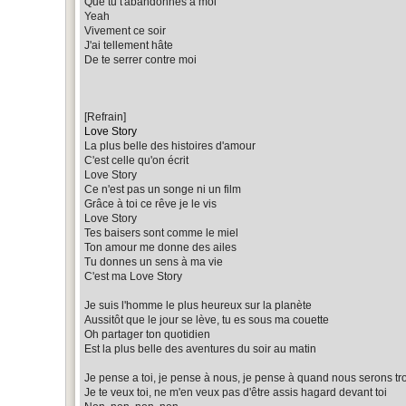
Que tu t'abandonnes à moi
Yeah
Vivement ce soir
J'ai tellement hâte
De te serrer contre moi
[Refrain]
Love Story
La plus belle des histoires d'amour
C'est celle qu'on écrit
Love Story
Ce n'est pas un songe ni un film
Grâce à toi ce rêve je le vis
Love Story
Tes baisers sont comme le miel
Ton amour me donne des ailes
Tu donnes un sens à ma vie
C'est ma Love Story
Je suis l'homme le plus heureux sur la planète
Aussitôt que le jour se lève, tu es sous ma couette
Oh partager ton quotidien
Est la plus belle des aventures du soir au matin
Je pense a toi, je pense à nous, je pense à quand nous serons tr
Je te veux toi, ne m'en veux pas d'être assis hagard devant toi