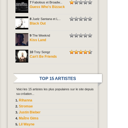
7
Fabolous et Broadw...
Guess Who's Bizzack
8
Juelz Santana et L...
Black Out
9
The Weeknd
Kiss Land
10
Trey Songz
Can't Be Friends
TOP 15 ARTISTES
Voici les 15 artistes les plus populaires sur le site depuis
sa création...
Rihanna
Stromae
Justin Bieber
Maître Gims
Lil Wayne