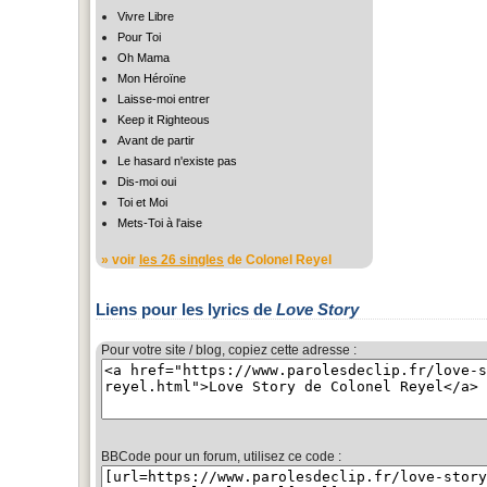
Vivre Libre
Pour Toi
Oh Mama
Mon Héroïne
Laisse-moi entrer
Keep it Righteous
Avant de partir
Le hasard n'existe pas
Dis-moi oui
Toi et Moi
Mets-Toi à l'aise
» voir
les 26 singles
de Colonel Reyel
Liens pour les lyrics de
Love Story
Pour votre site / blog, copiez cette adresse :
BBCode pour un forum, utilisez ce code :