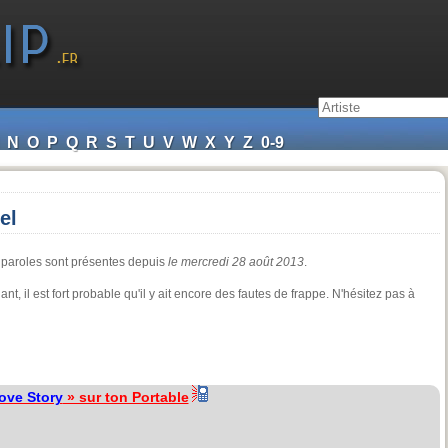
N
O
P
Q
R
S
T
U
V
W
X
Y
Z
0-9
el
 paroles sont présentes depuis
le mercredi 28 août 2013
.
ant, il est fort probable qu'il y ait encore des fautes de frappe. N'hésitez pas à
ove Story
» sur ton Portable