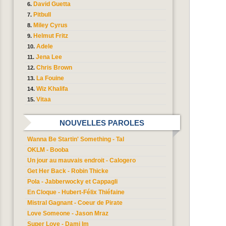
David Guetta
Pitbull
Miley Cyrus
Helmut Fritz
Adele
Jena Lee
Chris Brown
La Fouine
Wiz Khalifa
Vitaa
NOUVELLES PAROLES
Wanna Be Startin' Something - Tal
OKLM - Booba
Un jour au mauvais endroit - Calogero
Get Her Back - Robin Thicke
Pola - Jabberwocky et Cappagli
En Cloque - Hubert-Félix Thiéfaine
Mistral Gagnant - Coeur de Pirate
Love Someone - Jason Mraz
Super Love - Dami Im