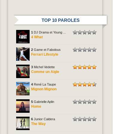
TOP 10 PAROLES
1
DJ Drama et Young ...
4 What
2
Game et Fabolous
Ferrari Lifestyle
3
Michel Vedette
Comme un Aigle
4
René La Taupe
Mignon Mignon
5
Gabrielle Aplin
Home
6
Junior Caldera
The Way