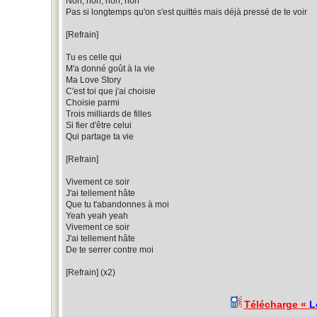
Non, non, non, non
Pas si longtemps qu'on s'est quittés mais déjà pressé de te voir
[Refrain]
Tu es celle qui
M'a donné goût à la vie
Ma Love Story
C'est toi que j'ai choisie
Choisie parmi
Trois milliards de filles
Si fier d'être celui
Qui partage ta vie
[Refrain]
Vivement ce soir
J'ai tellement hâte
Que tu t'abandonnes à moi
Yeah yeah yeah
Vivement ce soir
J'ai tellement hâte
De te serrer contre moi
[Refrain] (x2)
Télécharge «
L