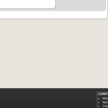
CONT
Mise
Ajou
Cla