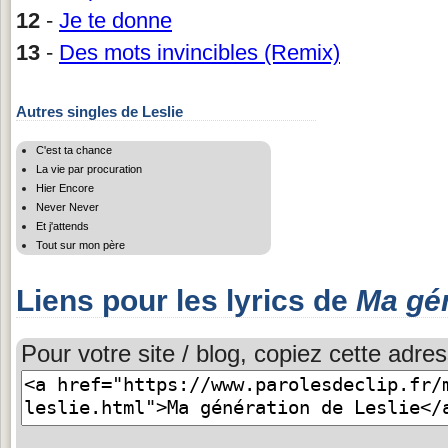
12
-
Je te donne
13
-
Des mots invincibles (Remix)
Autres singles de Leslie
C'est ta chance
La vie par procuration
Hier Encore
Never Never
Et j'attends
Tout sur mon père
Liens pour les lyrics de
Ma gé
Pour votre site / blog, copiez cette adres