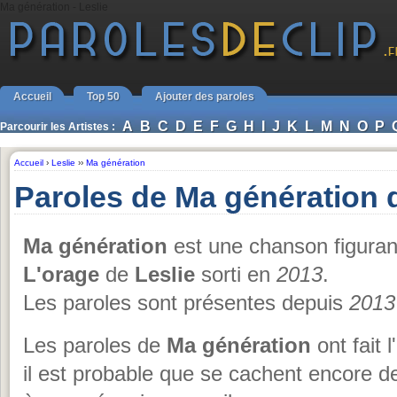
Ma génération - Leslie
Accueil
Top 50
Ajouter des paroles
A
B
C
D
E
F
G
H
I
J
K
L
M
N
O
P
Parcourir les Artistes :
Accueil
›
Leslie
››
Ma génération
Paroles de Ma génération 
Ma génération
est une chanson figuran
L'orage
de
Leslie
sorti en
2013
.
Les paroles sont présentes depuis
2013
Les paroles de
Ma génération
ont fait 
il est probable que se cachent encore d