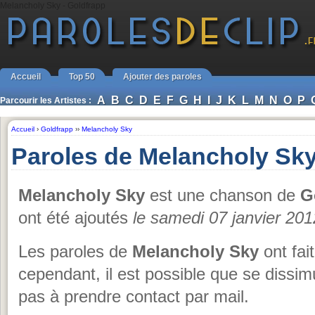
Melancholy Sky - Goldfrapp
Accueil
Top 50
Ajouter des paroles
A
B
C
D
E
F
G
H
I
J
K
L
M
N
O
P
Parcourir les Artistes :
Accueil
›
Goldfrapp
››
Melancholy Sky
Paroles de Melancholy Sky
Melancholy Sky
est une chanson de
G
ont été ajoutés
le samedi 07 janvier 201
Les paroles de
Melancholy Sky
ont fait
cependant, il est possible que se dissim
pas à prendre contact par mail.