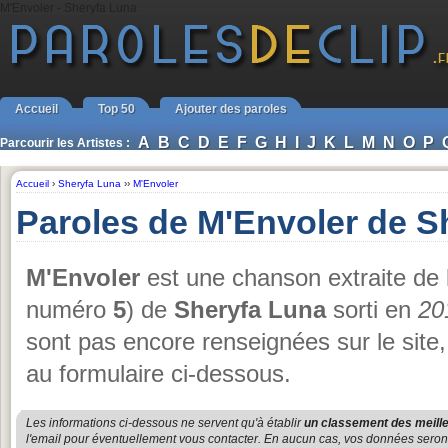
M'Envoler - Sheryfa Luna
Accueil
Top 50
Ajouter des paroles
A
B
C
D
E
F
G
H
I
J
K
L
M
N
O
P
Parcourir les Artistes :
Accueil
›
Sheryfa Luna
››
M'Envoler
Paroles de M'Envoler de S
M'Envoler
est une chanson extraite de
numéro
5
) de
Sheryfa Luna
sorti en
20
sont pas encore renseignées sur le site
au formulaire ci-dessous.
Les informations ci-dessous ne servent qu'à établir
un classement des meille
l'email pour éventuellement vous contacter. En aucun cas, vos données seront u