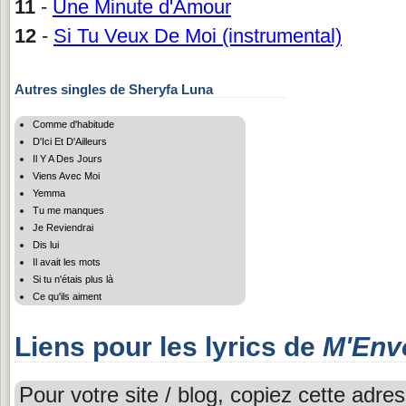
11
-
Une Minute d'Amour
12
-
Si Tu Veux De Moi (instrumental)
Autres singles de Sheryfa Luna
Comme d'habitude
D'Ici Et D'Ailleurs
Il Y A Des Jours
Viens Avec Moi
Yemma
Tu me manques
Je Reviendrai
Dis lui
Il avait les mots
Si tu n'étais plus là
Ce qu'ils aiment
Liens pour les lyrics de
M'Env
Pour votre site / blog, copiez cette adres