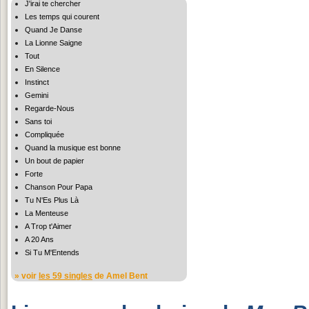
J'irai te chercher
Les temps qui courent
Quand Je Danse
La Lionne Saigne
Tout
En Silence
Instinct
Gemini
Regarde-Nous
Sans toi
Compliquée
Quand la musique est bonne
Un bout de papier
Forte
Chanson Pour Papa
Tu N'Es Plus Là
La Menteuse
A Trop t'Aimer
A 20 Ans
Si Tu M'Entends
» voir
les 59 singles
de Amel Bent