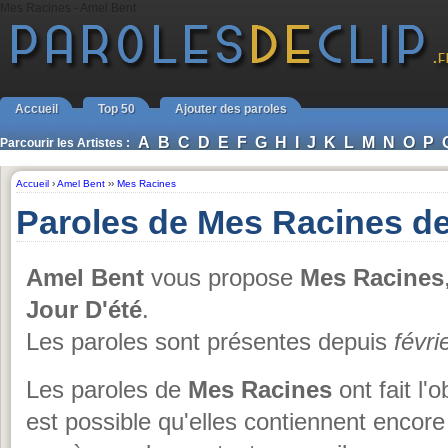
Mes Racines - Amel Bent
Accueil
Top 50
Ajouter des paroles
A
B
C
D
E
F
G
H
I
J
K
L
M
N
O
P
Parcourir les Artistes :
Accueil
›
Amel Bent
››
Mes Racines
Paroles de Mes Racines d
Amel Bent
vous propose
Mes Racines
Jour D'été
.
Les paroles sont présentes depuis
févri
Les paroles de
Mes Racines
ont fait l'
est possible qu'elles contiennent encore