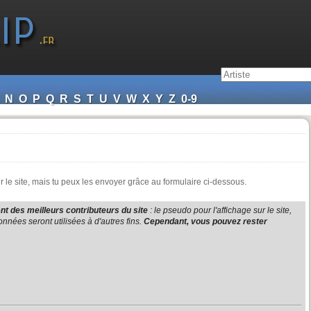
N
O
P
Q
R
S
T
U
V
W
X
Y
Z
0-9
le site, mais tu peux les envoyer grâce au formulaire ci-dessous.
t des meilleurs contributeurs du site
: le pseudo pour l'affichage sur le site,
nnées seront utilisées à d'autres fins.
Cependant, vous pouvez rester