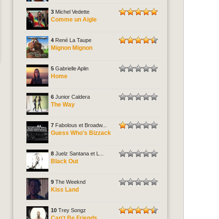
3
Michel Vedette
Comme un Aigle
4
René La Taupe
Mignon Mignon
5
Gabrielle Aplin
Home
6
Junior Caldera
The Way
7
Fabolous et Broadw...
Guess Who's Bizzack
8
Juelz Santana et L...
Black Out
9
The Weeknd
Kiss Land
10
Trey Songz
Can't Be Friends