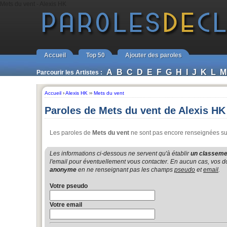
Mets du vent - Alexis HK
Accueil
Top 50
Ajouter des paroles
A
B
C
D
E
F
G
H
I
J
K
L
M
Parcourir les Artistes :
Accueil
›
Alexis HK
››
Mets du vent
Paroles de Mets du vent de Alexis HK
Les paroles de
Mets du vent
ne sont pas encore renseignées sur 
Les informations ci-dessous ne servent qu'à établir
un classemen
l'email pour éventuellement vous contacter. En aucun cas, vos do
anonyme
en ne renseignant pas les champs
pseudo
et
email
.
Votre pseudo
Votre email