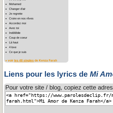
Mohamed
Changer d'air
Je regrette
Croire en nos rêves
Accordez moi
Avec toi
Indélébile
Coup de coeur
Là haut
4 love
Ce que je suis
» voir
les 48 singles
de Kenza Farah
Liens pour les lyrics de
Mi Am
Pour votre site / blog, copiez cette adres