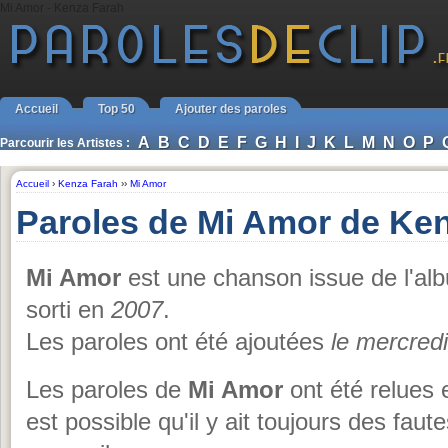
Mi Amor - Kenza Farah
Accueil
Top 50
Ajouter des paroles
A
B
C
D
E
F
G
H
I
J
K
L
M
N
O
P
Parcourir les Artistes :
Accueil
›
Kenza Farah
››
Mi Amor
Paroles de Mi Amor de Ke
Mi Amor
est une chanson issue de l'a
sorti en
2007
.
Les paroles ont été ajoutées
le mercred
Les paroles de
Mi Amor
ont été relues 
est possible qu'il y ait toujours des fau