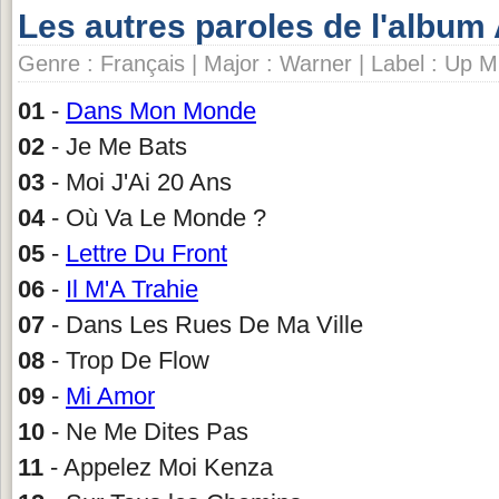
Les autres paroles de l'album
Genre : Français | Major : Warner | Label : Up
01
-
Dans Mon Monde
02
- Je Me Bats
03
- Moi J'Ai 20 Ans
04
- Où Va Le Monde ?
05
-
Lettre Du Front
06
-
Il M'A Trahie
07
- Dans Les Rues De Ma Ville
08
- Trop De Flow
09
-
Mi Amor
10
- Ne Me Dites Pas
11
- Appelez Moi Kenza