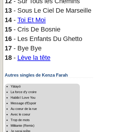
12
- Sur Tous les Chemins
13
- Sous Le Ciel De Marseille
14
-
Toi Et Moi
15
- Cris De Bosnie
16
- Les Enfants Du Ghetto
17
- Bye Bye
18
-
Lève la tête
Autres singles de Kenza Farah
Yätayö
La force d'y croire
Habibi I Love You
Message d'Espoir
Au coeur de la rue
Avec le coeur
Trop de mots
Militante (Remix)
Je serai prête