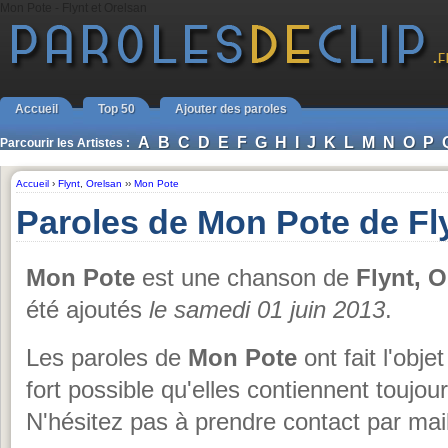
Mon Pote - Flynt et Orelsan
Accueil
Top 50
Ajouter des paroles
A
B
C
D
E
F
G
H
I
J
K
L
M
N
O
P
Parcourir les Artistes :
Accueil
›
Flynt
,
Orelsan
››
Mon Pote
Paroles de Mon Pote de Fl
Mon Pote
est une chanson de
Flynt, O
été ajoutés
le samedi 01 juin 2013
.
Les paroles de
Mon Pote
ont fait l'obje
fort possible qu'elles contiennent toujo
N'hésitez pas à prendre contact par mail