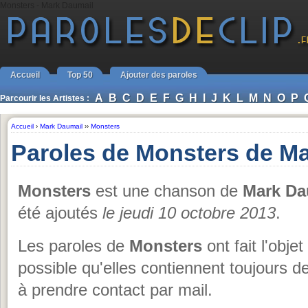
Monsters - Mark Daumail
Accueil
Top 50
Ajouter des paroles
A
B
C
D
E
F
G
H
I
J
K
L
M
N
O
P
Parcourir les Artistes :
Accueil
›
Mark Daumail
››
Monsters
Paroles de Monsters de M
Monsters
est une chanson de
Mark Da
été ajoutés
le jeudi 10 octobre 2013
.
Les paroles de
Monsters
ont fait l'obje
possible qu'elles contiennent toujours d
à prendre contact par mail.