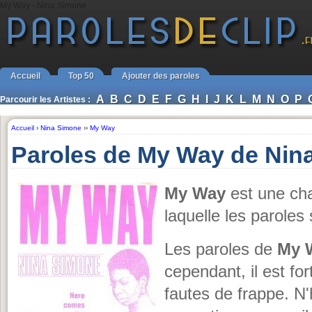
My Way - Nina Simone
Accueil
Top 50
Ajouter des paroles
A
B
C
D
E
F
G
H
I
J
K
L
M
N
O
P
Parcourir les Artistes :
Accueil
›
Nina Simone
››
My Way
Paroles de My Way de Nin
My Way
est une ch
laquelle les paroles
Les paroles de
My 
cependant, il est for
fautes de frappe. N