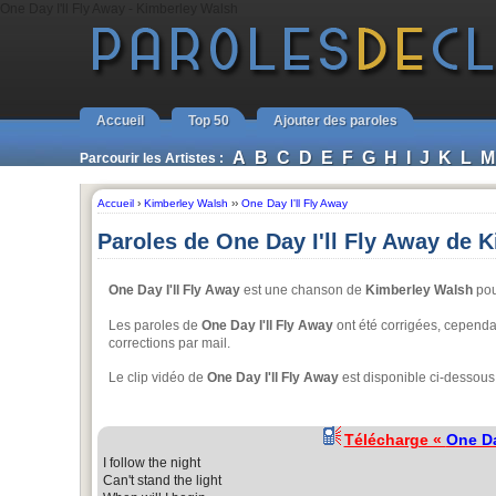
One Day I'll Fly Away - Kimberley Walsh
Accueil
Top 50
Ajouter des paroles
A
B
C
D
E
F
G
H
I
J
K
L
M
Parcourir les Artistes :
Accueil
›
Kimberley Walsh
››
One Day I'll Fly Away
Paroles de One Day I'll Fly Away de 
One Day I'll Fly Away
est une chanson de
Kimberley Walsh
pou
Les paroles de
One Day I'll Fly Away
ont été corrigées, cependant
corrections par mail.
Le clip vidéo de
One Day I'll Fly Away
est disponible ci-dessous
Télécharge «
One Da
I follow the night
Can't stand the light