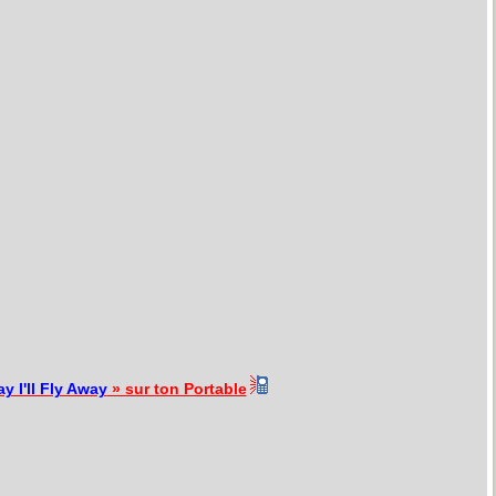
y I'll Fly Away
» sur ton Portable