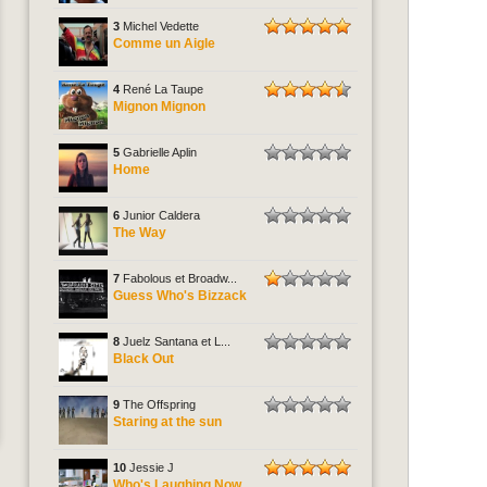
3
Michel Vedette
Comme un Aigle
4
René La Taupe
Mignon Mignon
5
Gabrielle Aplin
Home
6
Junior Caldera
The Way
7
Fabolous et Broadw...
Guess Who's Bizzack
8
Juelz Santana et L...
Black Out
9
The Offspring
Staring at the sun
10
Jessie J
Who's Laughing Now