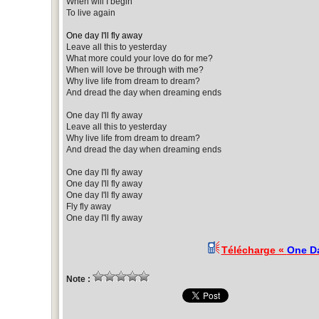
When will I begin
To live again
One day I'll fly away
Leave all this to yesterday
What more could your love do for me?
When will love be through with me?
Why live life from dream to dream?
And dread the day when dreaming ends
One day I'll fly away
Leave all this to yesterday
Why live life from dream to dream?
And dread the day when dreaming ends
One day I'll fly away
One day I'll fly away
One day I'll fly away
Fly fly away
One day I'll fly away
Télécharge «
One Da
Note :