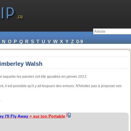
N
O
P
Q
R
S
T
U
V
W
X
Y
Z
0-9
Kimberley Walsh
r laquelle les paroles ont été ajoutées
en janvier 2013
.
, il est possible qu'il y ait toujours des erreurs. N'hésitez pas à proposer vos
.
y I'll Fly Away
» sur ton Portable