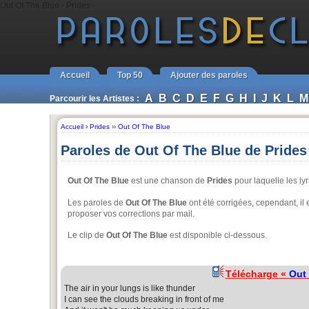
Out Of The Blue - Prides
Accueil
Top 50
Ajouter des paroles
A
B
C
D
E
F
G
H
I
J
K
L
M
Parcourir les Artistes :
Accueil
›
Prides
››
Out Of The Blue
Paroles de Out Of The Blue de Prides
Out Of The Blue
est une chanson de
Prides
pour laquelle les lyr
Les paroles de
Out Of The Blue
ont été corrigées, cependant, il
proposer vos corrections par mail.
Le clip de
Out Of The Blue
est disponible ci-dessous.
Télécharge «
Out 
The air in your lungs is like thunder
I can see the clouds breaking in front of me