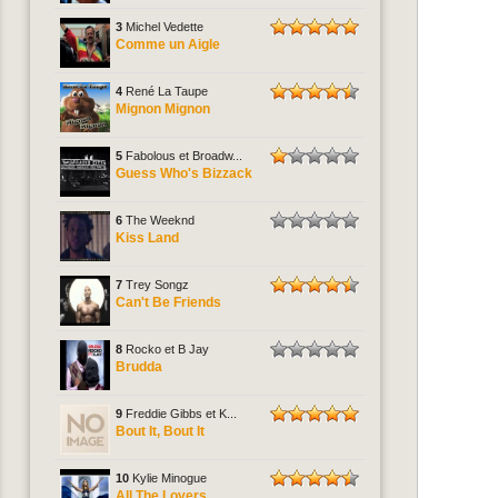
3
Michel Vedette
Comme un Aigle
4
René La Taupe
Mignon Mignon
5
Fabolous et Broadw...
Guess Who's Bizzack
6
The Weeknd
Kiss Land
7
Trey Songz
Can't Be Friends
8
Rocko et B Jay
Brudda
9
Freddie Gibbs et K...
Bout It, Bout It
10
Kylie Minogue
All The Lovers