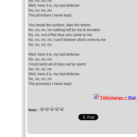
No, no, no, no
Well, here it is, my last defense
No, no, no, no
The promises I never kept.
You break the surface, take the wheel
No, no, no, no nothing left for me to breathe
No, no, out of the blue you came to me
No, no, no, no, I can't believe she'll come to me
No, no, no, no
Well, here it is, my last defense
No, no, no, no
I must send all of days we've spent
No, no, no, no
Well, here it is, my last defense
No, no, no, no
The promises I never kept.
Télécharge «
Out 
Note :