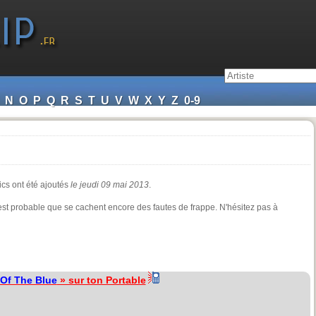
N
O
P
Q
R
S
T
U
V
W
X
Y
Z
0-9
ics ont été ajoutés
le jeudi 09 mai 2013
.
 est probable que se cachent encore des fautes de frappe. N'hésitez pas à
Of The Blue
» sur ton Portable