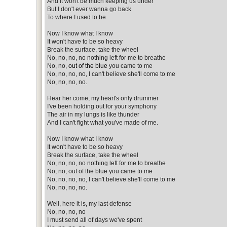
And it won't be much keeping us under
But I don't ever wanna go back
To where I used to be.
Now I know what I know
It won't have to be so heavy
Break the surface, take the wheel
No, no, no, no nothing left for me to breathe
No, no,
out of the blue
you came to me
No, no, no, no, I can't believe she'll come to me
No, no, no, no.
Hear her come, my heart's only drummer
I've been holding out for your symphony
The air in my lungs is like thunder
And I can't fight what you've made of me.
Now I know what I know
It won't have to be so heavy
Break the surface, take the wheel
No, no, no, no nothing left for me to breathe
No, no, out of the blue you came to me
No, no, no, no, I can't believe she'll come to me
No, no, no, no.
Well, here it is, my last defense
No, no, no, no
I must send all of days we've spent