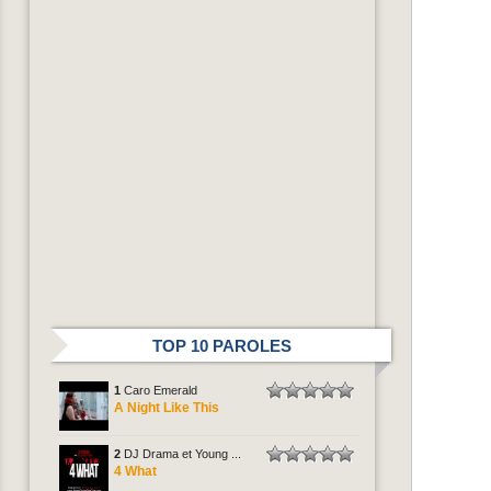
TOP 10 PAROLES
1
Caro Emerald
A Night Like This
2
DJ Drama et Young ...
4 What