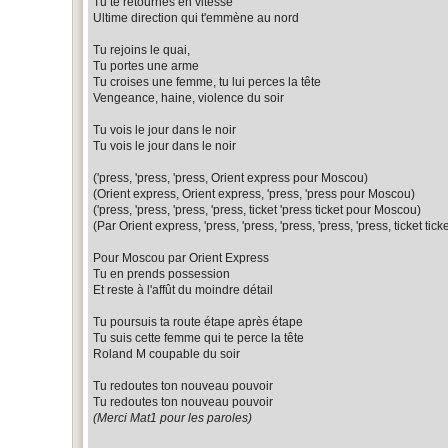
Tu te retournes en vitesse
Ultime direction qui t'emmène au nord
Tu rejoins le quai,
Tu portes une arme
Tu croises une femme, tu lui perces la tête
Vengeance, haine, violence du soir
Tu vois le jour dans le noir
Tu vois le jour dans le noir
('press, 'press, 'press, Orient express pour Moscou)
(Orient express, Orient express, 'press, 'press pour Moscou)
('press, 'press, 'press, 'press, ticket 'press ticket pour Moscou)
(Par Orient express, 'press, 'press, 'press, 'press, 'press, ticket ticke
Pour Moscou par Orient Express
Tu en prends possession
Et reste à l'affût du moindre détail
Tu poursuis ta route étape après étape
Tu suis cette femme qui te perce la tête
Roland M coupable du soir
Tu redoutes ton nouveau pouvoir
Tu redoutes ton nouveau pouvoir
(Merci Mat1 pour les paroles)