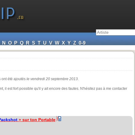
N
O
P
Q
R
S
T
U
V
W
X
Y
Z
0-9
s ont été ajoutés
le vendredi 20 septembre 2013
.
nt, il est fort possible qu'il y ait encore des fautes. N'hésitez pas à me contacter
Packshot
» sur ton Portable