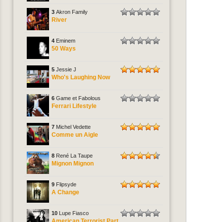
3
Akron Family
River
4
Eminem
50 Ways
5
Jessie J
Who's Laughing Now
6
Game et Fabolous
Ferrari Lifestyle
7
Michel Vedette
Comme un Aigle
8
René La Taupe
Mignon Mignon
9
Flipsyde
A Change
10
Lupe Fiasco
American Terrorist Part.