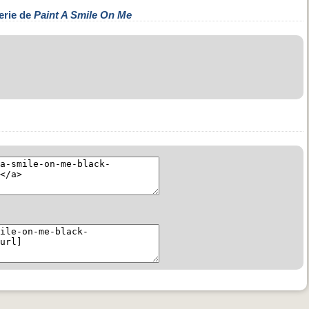
erie de
Paint A Smile On Me