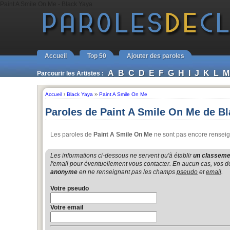
Paint A Smile On Me - Black Yaya
Accueil
Top 50
Ajouter des paroles
A
B
C
D
E
F
G
H
I
J
K
L
M
Parcourir les Artistes :
Accueil
›
Black Yaya
››
Paint A Smile On Me
Paroles de Paint A Smile On Me de B
Les paroles de
Paint A Smile On Me
ne sont pas encore renseign
Les informations ci-dessous ne servent qu'à établir
un classemen
l'email pour éventuellement vous contacter. En aucun cas, vos do
anonyme
en ne renseignant pas les champs
pseudo
et
email
.
Votre pseudo
Votre email