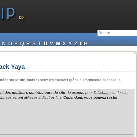
N
O
P
Q
R
S
T
U
V
W
X
Y
Z
0-9
lack Yaya
ées sur le site, mais tu peux les envoyer grâce au formulaire ci-dessous.
t des meilleurs contributeurs du site
: le pseudo pour l'affichage sur le site,
nnées seront utilisées à d'autres fins.
Cependant, vous pouvez rester