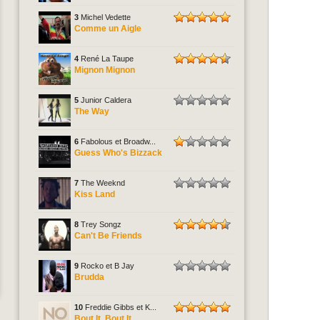
3
Michel Vedette
Comme un Aigle
4
René La Taupe
Mignon Mignon
5
Junior Caldera
The Way
6
Fabolous et Broadw...
Guess Who's Bizzack
7
The Weeknd
Kiss Land
8
Trey Songz
Can't Be Friends
9
Rocko et B Jay
Brudda
10
Freddie Gibbs et K...
Bout It, Bout It