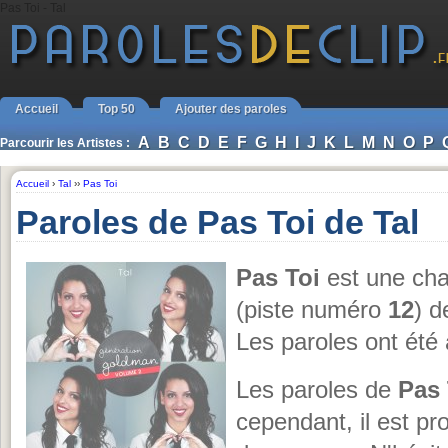
Pas Toi - Tal
Accueil
Top 50
Ajouter des paroles
A
B
C
D
E
F
G
H
I
J
K
L
M
N
O
P
Parcourir les Artistes :
Accueil
›
Tal
››
Pas Toi
Paroles de Pas Toi de Tal
Pas Toi
est une cha
(piste numéro
12
) 
Les paroles ont été
Les paroles de
Pas 
cependant, il est p