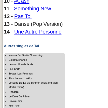
10
-
#Cash
11
-
Something New
12
-
Pas Toi
13
- Danse (Pop Version)
14
-
Une Autre Personne
Autres singles de Tal
Wanna Be Startin' Something
C'est ta chance
Le tourbillon de la vie
La Liberté
Toutes Les Femmes
Allez Laisse Toi Aller
Le Sens De La Vie (Anthon Wick and Mod
Martin remix)
Renaitre
Le Droit De Rêver
Envole-moi
M'en Aller