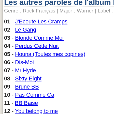
Les autres paroles de l'albu
Genre : Rock Français | Major : Warner | Label
01
-
J'Ecoute Les Cramps
02
-
Le Gang
03
-
Blonde Comme Moi
04
-
Perdus Cette Nuit
05
-
Houna (Toutes mes copines)
06
-
Dis-Moi
07
-
Mr Hyde
08
-
Sixty Eight
09
-
Brune BB
10
-
Pas Comme Ca
11
-
BB Baise
12
-
You belong to me