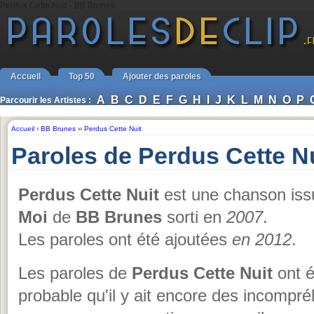
Perdus Cette Nuit - BB Brunes
Accueil
Top 50
Ajouter des paroles
A
B
C
D
E
F
G
H
I
J
K
L
M
N
O
P
Parcourir les Artistes :
Accueil
›
BB Brunes
››
Perdus Cette Nuit
Paroles de Perdus Cette N
Perdus Cette Nuit
est une chanson iss
Moi
de
BB Brunes
sorti en
2007
.
Les paroles ont été ajoutées
en 2012
.
Les paroles de
Perdus Cette Nuit
ont é
probable qu'il y ait encore des incompr