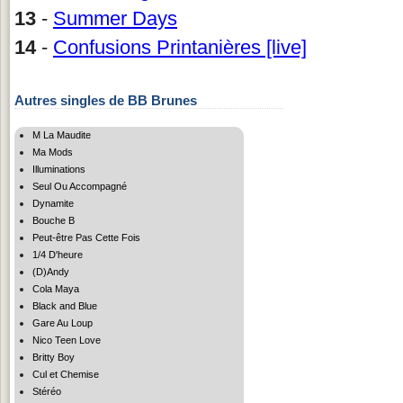
13
-
Summer Days
14
-
Confusions Printanières [live]
Autres singles de BB Brunes
M La Maudite
Ma Mods
Illuminations
Seul Ou Accompagné
Dynamite
Bouche B
Peut-être Pas Cette Fois
1/4 D'heure
(D)Andy
Cola Maya
Black and Blue
Gare Au Loup
Nico Teen Love
Britty Boy
Cul et Chemise
Stéréo