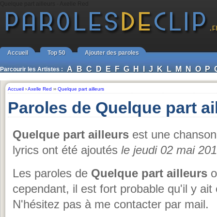
Quelque part ailleurs - Axelle Red
Accueil
Top 50
Ajouter des paroles
A
B
C
D
E
F
G
H
I
J
K
L
M
N
O
P
Parcourir les Artistes :
Accueil
›
Axelle Red
››
Quelque part ailleurs
Paroles de Quelque part ai
Quelque part ailleurs
est une chanso
lyrics ont été ajoutés
le jeudi 02 mai 20
Les paroles de
Quelque part ailleurs
on
cependant, il est fort probable qu'il y a
N'hésitez pas à me contacter par mail.