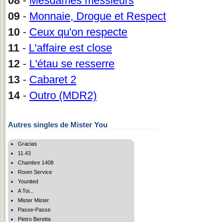
08
-
Mesdames messieurs
09
-
Monnaie, Drogue et Respect
10
-
Ceux qu'on respecte
11
-
L'affaire est close
12
-
L'étau se resserre
13
-
Cabaret 2
14
-
Outro (MDR2)
Autres singles de Mister You
Gracias
11.43
Chambre 1408
Room Service
Younited
A Toi...
Mister Mister
Passe-Passe
Pietro Beretta