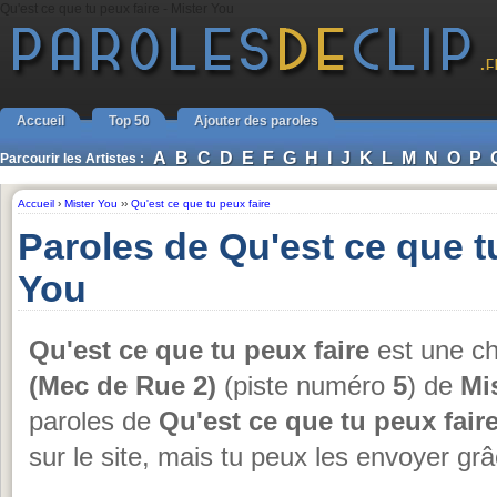
Qu'est ce que tu peux faire - Mister You
Accueil
Top 50
Ajouter des paroles
A
B
C
D
E
F
G
H
I
J
K
L
M
N
O
P
Parcourir les Artistes :
Accueil
›
Mister You
››
Qu'est ce que tu peux faire
Paroles de Qu'est ce que t
You
Qu'est ce que tu peux faire
est une ch
(Mec de Rue 2)
(piste numéro
5
) de
Mi
paroles de
Qu'est ce que tu peux fair
sur le site, mais tu peux les envoyer gr