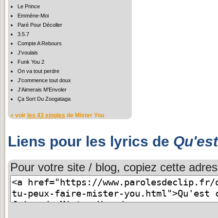
Le Prince
Emmène-Moi
Paré Pour Décoller
3.5.7
Compte A Rebours
J'voulais
Funk You 2
On va tout perdre
J'commence tout doux
J'Aimerais M'Envoler
Ça Sort Du Zoogataga
» voir
les 43 singles
de Mister You
Liens pour les lyrics de
Qu'est
Pour votre site / blog, copiez cette adres