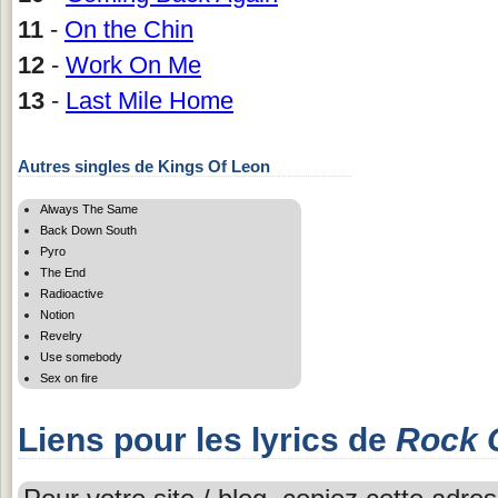
11
-
On the Chin
12
-
Work On Me
13
-
Last Mile Home
Autres singles de Kings Of Leon
Always The Same
Back Down South
Pyro
The End
Radioactive
Notion
Revelry
Use somebody
Sex on fire
Liens pour les lyrics de
Rock 