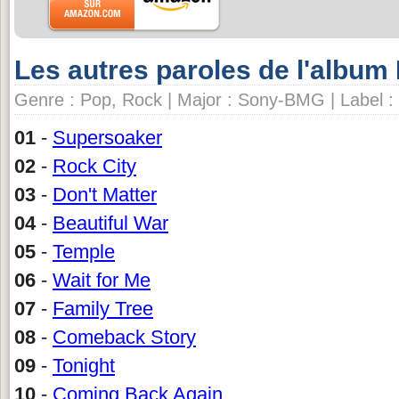
Les autres paroles de l'album
Genre : Pop, Rock | Major : Sony-BMG | Label 
01
-
Supersoaker
02
-
Rock City
03
-
Don't Matter
04
-
Beautiful War
05
-
Temple
06
-
Wait for Me
07
-
Family Tree
08
-
Comeback Story
09
-
Tonight
10
-
Coming Back Again