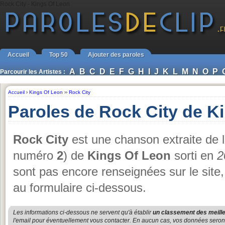
Rock City - Kings Of Leon
Accueil
Top 50
Ajouter des paroles
A
B
C
D
E
F
G
H
I
J
K
L
M
N
O
P
Parcourir les Artistes :
Accueil
›
Kings Of Leon
››
Rock City
Paroles de Rock City de K
Rock City
est une chanson extraite de 
numéro
2
) de
Kings Of Leon
sorti en
2
sont pas encore renseignées sur le site
au formulaire ci-dessous.
Les informations ci-dessous ne servent qu'à établir
un classement des meille
l'email pour éventuellement vous contacter. En aucun cas, vos données seront u