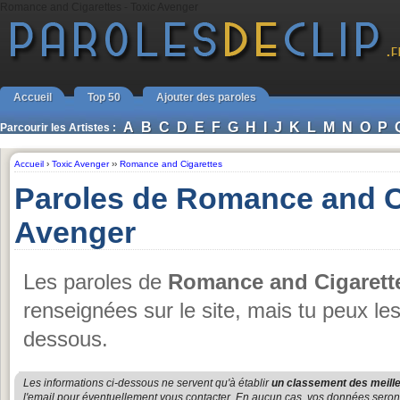
Romance and Cigarettes - Toxic Avenger
Accueil
Top 50
Ajouter des paroles
A
B
C
D
E
F
G
H
I
J
K
L
M
N
O
P
Parcourir les Artistes :
Accueil
›
Toxic Avenger
››
Romance and Cigarettes
Paroles de Romance and Ci
Avenger
Les paroles de
Romance and Cigarett
renseignées sur le site, mais tu peux le
dessous.
Les informations ci-dessous ne servent qu'à établir
un classement des meille
l'email pour éventuellement vous contacter. En aucun cas, vos données seront u