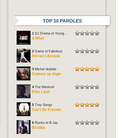
TOP 10 PAROLES
1
DJ Drama et Young ...
4 What
2
Game et Fabolous
Ferrari Lifestyle
3
Michel Vedette
Comme un Aigle
4
The Weeknd
Kiss Land
5
Trey Songz
Can't Be Friends
6
Rocko et B Jay
Brudda