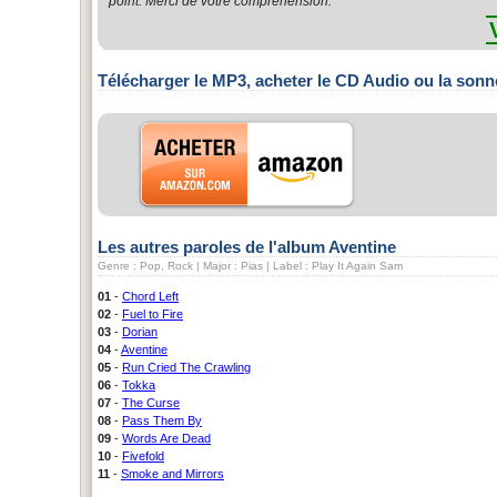
point. Merci de votre compréhension.
Télécharger le MP3, acheter le CD Audio ou la sonn
Les autres paroles de l'album Aventine
Genre : Pop, Rock | Major : Pias | Label : Play It Again Sam
01
-
Chord Left
02
-
Fuel to Fire
03
-
Dorian
04
-
Aventine
05
-
Run Cried The Crawling
06
-
Tokka
07
-
The Curse
08
-
Pass Them By
09
-
Words Are Dead
10
-
Fivefold
11
-
Smoke and Mirrors