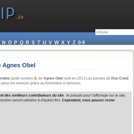
N
O
P
Q
R
S
T
U
V
W
X
Y
Z
0-9
e Agnes Obel
entine
(piste numéro
5
) de
Agnes Obel
sorti en
2013
.Les paroles de
Run Cried
u peux les envoyer grâce au formulaire ci-dessous.
t des meilleurs contributeurs du site
: le pseudo pour l'affichage sur le site,
nnées seront utilisées à d'autres fins.
Cependant, vous pouvez rester