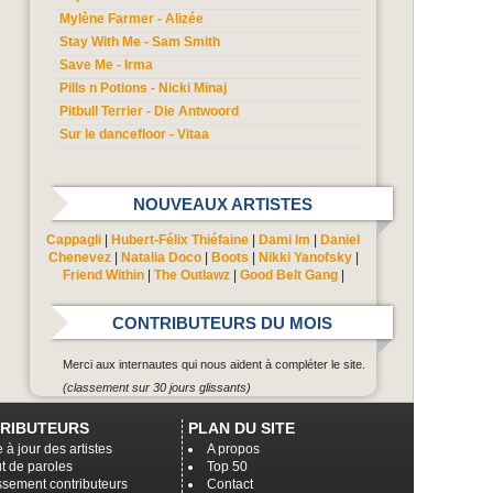
Mylène Farmer - Alizée
Stay With Me - Sam Smith
Save Me - Irma
Pills n Potions - Nicki Minaj
Pitbull Terrier - Die Antwoord
Sur le dancefloor - Vitaa
NOUVEAUX ARTISTES
Cappagli
|
Hubert-Félix Thiéfaine
|
Dami Im
|
Daniel
Chenevez
|
Natalia Doco
|
Boots
|
Nikki Yanofsky
|
Friend Within
|
The Outlawz
|
Good Belt Gang
|
CONTRIBUTEURS DU MOIS
Merci aux internautes qui nous aident à compléter le site.
(classement sur 30 jours glissants)
RIBUTEURS
PLAN DU SITE
 à jour des artistes
A propos
t de paroles
Top 50
ssement contributeurs
Contact