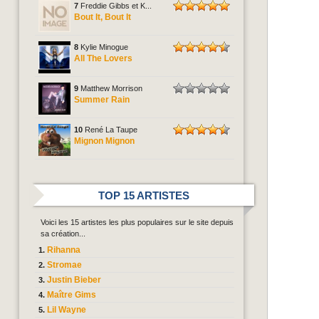
7
Freddie Gibbs et K...
Bout It, Bout It
8
Kylie Minogue
All The Lovers
9
Matthew Morrison
Summer Rain
10
René La Taupe
Mignon Mignon
TOP 15 ARTISTES
Voici les 15 artistes les plus populaires sur le site depuis
sa création...
Rihanna
Stromae
Justin Bieber
Maître Gims
Lil Wayne