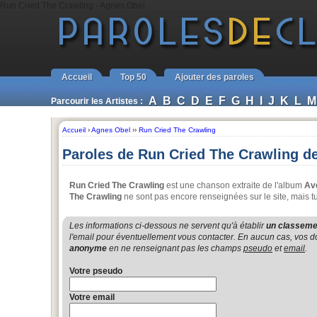
Run Cried The Crawling - Agnes Obel
Accueil
Top 50
Ajouter des paroles
A
B
C
D
E
F
G
H
I
J
K
L
M
Parcourir les Artistes :
Accueil
›
Agnes Obel
››
Run Cried The Crawling
Paroles de Run Cried The Crawling d
Run Cried The Crawling
est une chanson extraite de l'album
Av
The Crawling
ne sont pas encore renseignées sur le site, mais t
Les informations ci-dessous ne servent qu'à établir
un classemen
l'email pour éventuellement vous contacter. En aucun cas, vos do
anonyme
en ne renseignant pas les champs
pseudo
et
email
.
Votre pseudo
Votre email