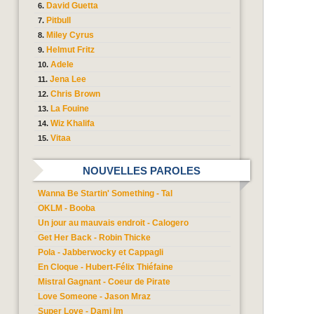
David Guetta
Pitbull
Miley Cyrus
Helmut Fritz
Adele
Jena Lee
Chris Brown
La Fouine
Wiz Khalifa
Vitaa
NOUVELLES PAROLES
Wanna Be Startin' Something - Tal
OKLM - Booba
Un jour au mauvais endroit - Calogero
Get Her Back - Robin Thicke
Pola - Jabberwocky et Cappagli
En Cloque - Hubert-Félix Thiéfaine
Mistral Gagnant - Coeur de Pirate
Love Someone - Jason Mraz
Super Love - Dami Im