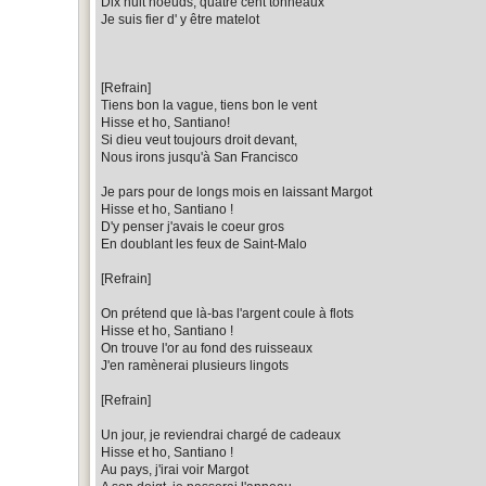
Dix huit noeuds, quatre cent tonneaux
Je suis fier d' y être matelot
[Refrain]
Tiens bon la vague, tiens bon le vent
Hisse et ho, Santiano!
Si dieu veut toujours droit devant,
Nous irons jusqu'à San Francisco
Je pars pour de longs mois en laissant Margot
Hisse et ho, Santiano !
D'y penser j'avais le coeur gros
En doublant les feux de Saint-Malo
[Refrain]
On prétend que là-bas l'argent coule à flots
Hisse et ho, Santiano !
On trouve l'or au fond des ruisseaux
J'en ramènerai plusieurs lingots
[Refrain]
Un jour, je reviendrai chargé de cadeaux
Hisse et ho, Santiano !
Au pays, j'irai voir Margot