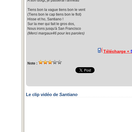
A son doigt, je passerai l'anneau
Tiens bon la vague tiens bon le vent
(Tiens bon le cap tiens bon le flot)
Hisse et ho, Santiano !
Sur la mer qui fait le gros dos,
Nous irons jusqu'à San Francisco
(Merci margaux46 pour les paroles)
Télécharge «
Note :
Le clip vidéo de
Santiano