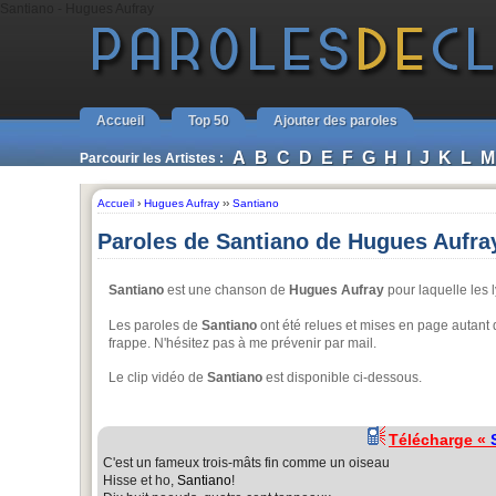
Santiano - Hugues Aufray
Accueil
Top 50
Ajouter des paroles
A
B
C
D
E
F
G
H
I
J
K
L
M
Parcourir les Artistes :
Accueil
›
Hugues Aufray
››
Santiano
Paroles de Santiano de Hugues Aufra
Santiano
est une chanson de
Hugues Aufray
pour laquelle les l
Les paroles de
Santiano
ont été relues et mises en page autant qu
frappe. N'hésitez pas à me prévenir par mail.
Le clip vidéo de
Santiano
est disponible ci-dessous.
Télécharge «
C'est un fameux trois-mâts fin comme un oiseau
Hisse et ho,
Santiano
!