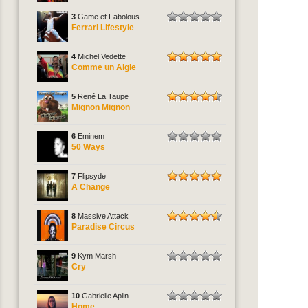
3
Game et Fabolous
Ferrari Lifestyle
4
Michel Vedette
Comme un Aigle
5
René La Taupe
Mignon Mignon
6
Eminem
50 Ways
7
Flipsyde
A Change
8
Massive Attack
Paradise Circus
9
Kym Marsh
Cry
10
Gabrielle Aplin
Home