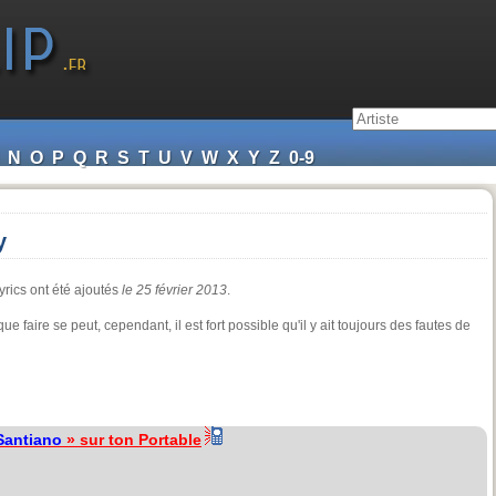
N
O
P
Q
R
S
T
U
V
W
X
Y
Z
0-9
y
yrics ont été ajoutés
le 25 février 2013
.
e faire se peut, cependant, il est fort possible qu'il y ait toujours des fautes de
Santiano
» sur ton Portable