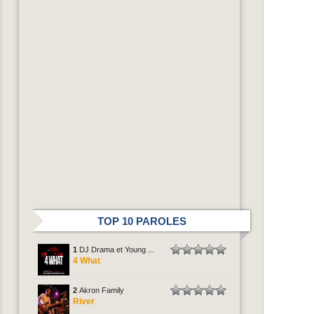
TOP 10 PAROLES
1
DJ Drama et Young ...
4 What
2
Akron Family
River