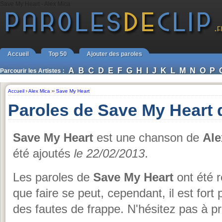
Save My Heart - Alex Mica
Accueil
Top 50
Ajouter des paroles
A
B
C
D
E
F
G
H
I
J
K
L
M
N
O
P
Parcourir les Artistes :
Accueil
›
Alex Mica
››
Save My Heart
Paroles de Save My Heart 
Save My Heart
est une chanson de
Ale
été ajoutés
le 22/02/2013
.
Les paroles de
Save My Heart
ont été r
que faire se peut, cependant, il est for
des fautes de frappe. N'hésitez pas à pr