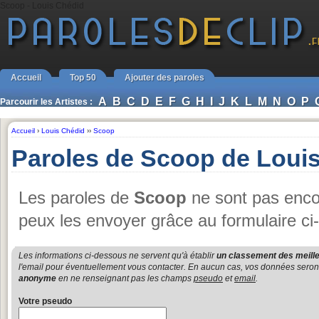
Scoop - Louis Chédid
Accueil
Top 50
Ajouter des paroles
A
B
C
D
E
F
G
H
I
J
K
L
M
N
O
P
Parcourir les Artistes :
Accueil
›
Louis Chédid
››
Scoop
Paroles de Scoop de Loui
Les paroles de
Scoop
ne sont pas encor
peux les envoyer grâce au formulaire ci
Les informations ci-dessous ne servent qu'à établir
un classement des meille
l'email pour éventuellement vous contacter. En aucun cas, vos données seront u
anonyme
en ne renseignant pas les champs
pseudo
et
email
.
Votre pseudo