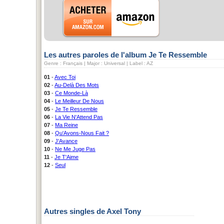
Les autres paroles de l'album Je Te Ressemble
Genre : Français | Major : Universal | Label : AZ
01
-
Avec Toi
02
-
Au-Delà Des Mots
03
-
Ce Monde-Là
04
-
Le Meilleur De Nous
05
-
Je Te Ressemble
06
-
La Vie N'Attend Pas
07
-
Ma Reine
08
-
Qu'Avons-Nous Fait ?
09
-
J'Avance
10
-
Ne Me Juge Pas
11
-
Je T'Aime
12
-
Seul
Autres singles de Axel Tony