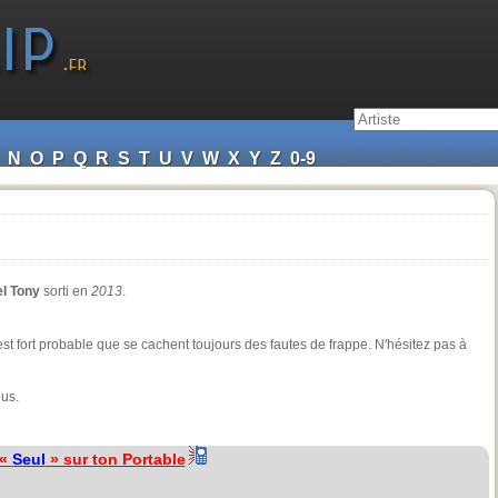
N
O
P
Q
R
S
T
U
V
W
X
Y
Z
0-9
l Tony
sorti en
2013
.
l est fort probable que se cachent toujours des fautes de frappe. N'hésitez pas à
ous.
 «
Seul
» sur ton Portable