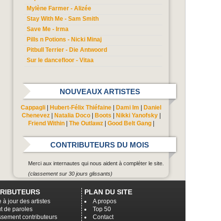
Mylène Farmer - Alizée
Stay With Me - Sam Smith
Save Me - Irma
Pills n Potions - Nicki Minaj
Pitbull Terrier - Die Antwoord
Sur le dancefloor - Vitaa
NOUVEAUX ARTISTES
Cappagli
|
Hubert-Félix Thiéfaine
|
Dami Im
|
Daniel
Chenevez
|
Natalia Doco
|
Boots
|
Nikki Yanofsky
|
Friend Within
|
The Outlawz
|
Good Belt Gang
|
CONTRIBUTEURS DU MOIS
Merci aux internautes qui nous aident à compléter le site.
(classement sur 30 jours glissants)
RIBUTEURS
PLAN DU SITE
 à jour des artistes
A propos
t de paroles
Top 50
ssement contributeurs
Contact