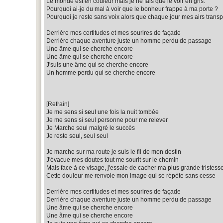
Le monde est en couleur mais je ne fais que le voir en gris.
Pourquoi ai-je du mal à voir que le bonheur frappe à ma porte ?
Pourquoi je reste sans voix alors que chaque jour mes airs transp
Derrière mes certitudes et mes sourires de façade
Derrière chaque aventure juste un homme perdu de passage
Une âme qui se cherche encore
Une âme qui se cherche encore
J'suis une âme qui se cherche encore
Un homme perdu qui se cherche encore
[Refrain]
Je me sens si
seul
une fois la nuit tombée
Je me sens si seul personne pour me relever
Je Marche seul malgré le succès
Je reste seul, seul seul
Je marche sur ma route je suis le fil de mon destin
J'évacue mes doutes tout me sourit sur le chemin
Mais face à ce visage, j'essaie de cacher ma plus grande tristess
Cette douleur me renvoie mon image qui se répète sans cesse
Derrière mes certitudes et mes sourires de façade
Derrière chaque aventure juste un homme perdu de passage
Une âme qui se cherche encore
Une âme qui se cherche encore