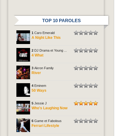
TOP 10 PAROLES
1
Caro Emerald
A Night Like This
2
DJ Drama et Young ...
4 What
3
Akron Family
River
4
Eminem
50 Ways
5
Jessie J
Who's Laughing Now
6
Game et Fabolous
Ferrari Lifestyle