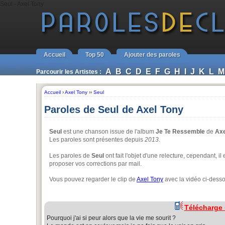
Seul - Axel Tony
Accueil
Top 50
Ajouter des paroles
A
B
C
D
E
F
G
H
I
J
K
L
M
Parcourir les Artistes :
Accueil
›
Axel Tony
››
Seul
Paroles de Seul de Axel Tony
Seul
est une chanson issue de l'album
Je Te Ressemble
de
Axe
Les paroles sont présentes depuis
2013
.
Les paroles de
Seul
ont fait l'objet d'une relecture, cependant, i
proposer vos corrections par mail.
Vous pouvez regarder le clip de
Axel Tony
avec la vidéo ci-dess
Télécharge
Pourquoi j'ai si peur alors que la vie me sourit ?