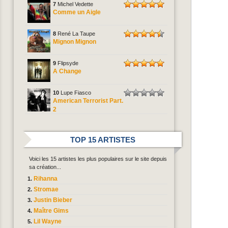
7
Michel Vedette
Comme un Aigle
8
René La Taupe
Mignon Mignon
9
Flipsyde
A Change
10
Lupe Fiasco
American Terrorist Part.
2
TOP 15 ARTISTES
Voici les 15 artistes les plus populaires sur le site depuis
sa création...
Rihanna
Stromae
Justin Bieber
Maître Gims
Lil Wayne