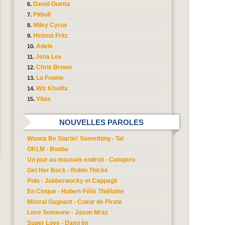
David Guetta
Pitbull
Miley Cyrus
Helmut Fritz
Adele
Jena Lee
Chris Brown
La Fouine
Wiz Khalifa
Vitaa
NOUVELLES PAROLES
Wanna Be Startin' Something - Tal
OKLM - Booba
Un jour au mauvais endroit - Calogero
Get Her Back - Robin Thicke
Pola - Jabberwocky et Cappagli
En Cloque - Hubert-Félix Thiéfaine
Mistral Gagnant - Coeur de Pirate
Love Someone - Jason Mraz
Super Love - Dami Im