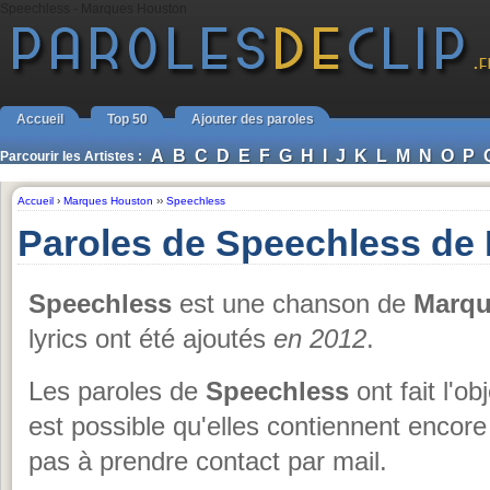
Speechless - Marques Houston
Accueil
Top 50
Ajouter des paroles
A
B
C
D
E
F
G
H
I
J
K
L
M
N
O
P
Parcourir les Artistes :
Accueil
›
Marques Houston
››
Speechless
Paroles de Speechless de
Speechless
est une chanson de
Marqu
lyrics ont été ajoutés
en 2012
.
Les paroles de
Speechless
ont fait l'ob
est possible qu'elles contiennent encor
pas à prendre contact par mail.