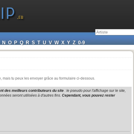
N
O
P
Q
R
S
T
U
V
W
X
Y
Z
0-9
e, mais tu peux les envoyer grâce au formulaire ci-dessous.
t des meilleurs contributeurs du site
: le pseudo pour l'affichage sur le site,
nnées seront utilisées à d'autres fins.
Cependant, vous pouvez rester