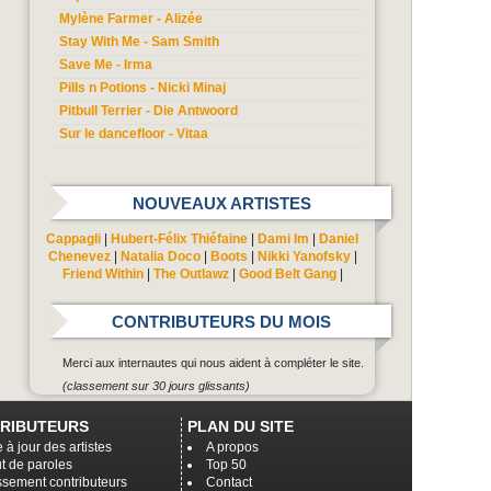
Mylène Farmer - Alizée
Stay With Me - Sam Smith
Save Me - Irma
Pills n Potions - Nicki Minaj
Pitbull Terrier - Die Antwoord
Sur le dancefloor - Vitaa
NOUVEAUX ARTISTES
Cappagli
|
Hubert-Félix Thiéfaine
|
Dami Im
|
Daniel
Chenevez
|
Natalia Doco
|
Boots
|
Nikki Yanofsky
|
Friend Within
|
The Outlawz
|
Good Belt Gang
|
CONTRIBUTEURS DU MOIS
Merci aux internautes qui nous aident à compléter le site.
(classement sur 30 jours glissants)
RIBUTEURS
PLAN DU SITE
 à jour des artistes
A propos
t de paroles
Top 50
ssement contributeurs
Contact