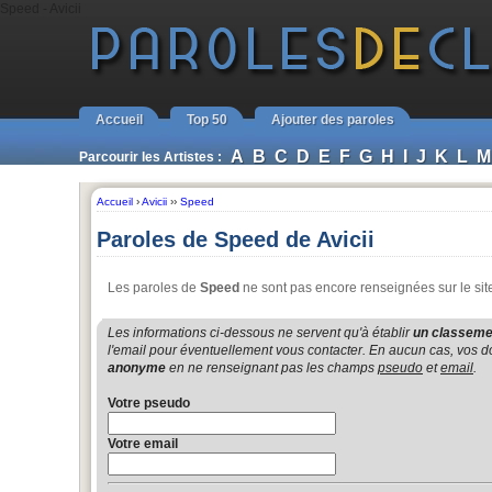
Speed - Avicii
Accueil
Top 50
Ajouter des paroles
A
B
C
D
E
F
G
H
I
J
K
L
M
Parcourir les Artistes :
Accueil
›
Avicii
››
Speed
Paroles de Speed de Avicii
Les paroles de
Speed
ne sont pas encore renseignées sur le sit
Les informations ci-dessous ne servent qu'à établir
un classemen
l'email pour éventuellement vous contacter. En aucun cas, vos do
anonyme
en ne renseignant pas les champs
pseudo
et
email
.
Votre pseudo
Votre email