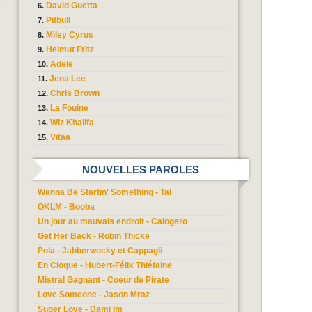
David Guetta
Pitbull
Miley Cyrus
Helmut Fritz
Adele
Jena Lee
Chris Brown
La Fouine
Wiz Khalifa
Vitaa
NOUVELLES PAROLES
Wanna Be Startin' Something - Tal
OKLM - Booba
Un jour au mauvais endroit - Calogero
Get Her Back - Robin Thicke
Pola - Jabberwocky et Cappagli
En Cloque - Hubert-Félix Thiéfaine
Mistral Gagnant - Coeur de Pirate
Love Someone - Jason Mraz
Super Love - Dami Im