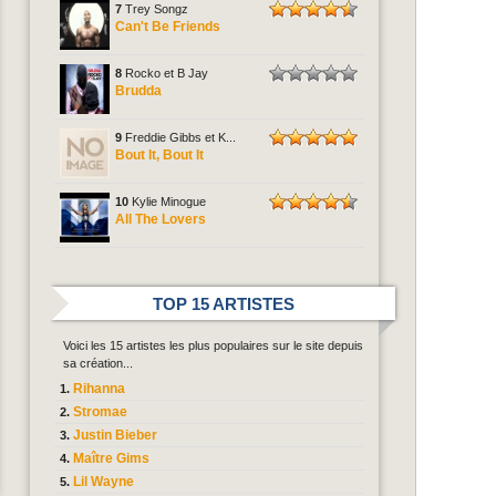
7
Trey Songz
Can't Be Friends
8
Rocko et B Jay
Brudda
9
Freddie Gibbs et K...
Bout It, Bout It
10
Kylie Minogue
All The Lovers
TOP 15 ARTISTES
Voici les 15 artistes les plus populaires sur le site depuis
sa création...
Rihanna
Stromae
Justin Bieber
Maître Gims
Lil Wayne