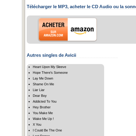
Télécharger le MP3, acheter le CD Audio ou la sonn
Autres singles de Avicii
Heart Upon My Sleeve
Hope There's Someone
Lay Me Down
Shame On Me
Liar Liar
Dear Boy
Addicted To You
Hey Brother
You Make Me
Wake Me Up !
X You
I Could Be The One