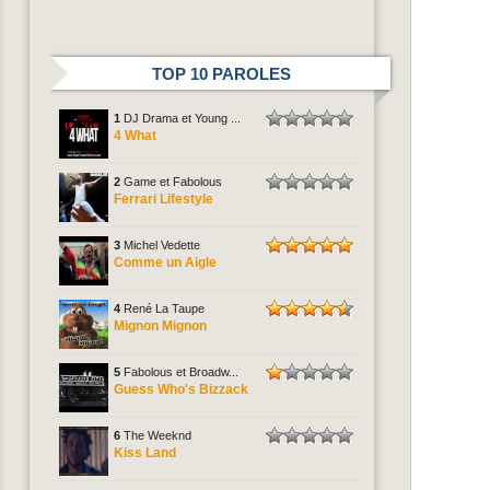
TOP 10 PAROLES
1
DJ Drama et Young ...
4 What
2
Game et Fabolous
Ferrari Lifestyle
3
Michel Vedette
Comme un Aigle
4
René La Taupe
Mignon Mignon
5
Fabolous et Broadw...
Guess Who's Bizzack
6
The Weeknd
Kiss Land