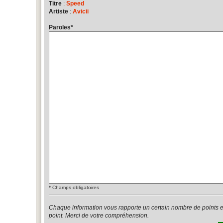
Titre
:
Speed
Artiste
:
Avicii
Paroles
*
*
Champs obligatoires
Chaque information vous rapporte un certain nombre de points 
point. Merci de votre compréhension.