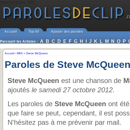
Steve McQueen - M83
Accueil
Top 50
Ajouter des paroles
A
B
C
D
E
F
G
H
I
J
K
L
M
N
O
P
Parcourir les Artistes :
Accueil
›
M83
››
Steve McQueen
Paroles de Steve McQueen
Steve McQueen
est une chanson de
M
ajoutés
le samedi 27 octobre 2012
.
Les paroles de
Steve McQueen
ont été
que faire se peut, cependant, il est possi
N'hésitez pas à me prévenir par mail.