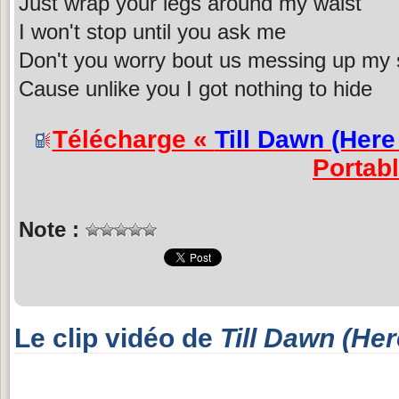
Just wrap your legs around my waist
I won't stop until you ask me
Don't you worry bout us messing up my 
Cause unlike you I got nothing to hide
Télécharge «
Till Dawn (Her
Portab
Note :
Le clip vidéo de
Till Dawn (He