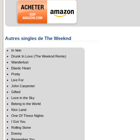
Autres singles de The Weeknd
In Vein
Drunk In Love (The Weeknd Remix)
Wanderlust
Elastic Heart
Pretty
Live For
John Carpenter
Gifted
Love in the Sky
Belong to the World
Kiss Land
One Of Those Nights
I Got You
Rolling Stone
Enemy
Remember You