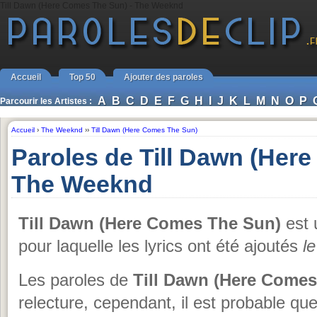
Till Dawn (Here Comes The Sun) - The Weeknd
Accueil
Top 50
Ajouter des paroles
A
B
C
D
E
F
G
H
I
J
K
L
M
N
O
P
Parcourir les Artistes :
Accueil
›
The Weeknd
››
Till Dawn (Here Comes The Sun)
Paroles de Till Dawn (Her
The Weeknd
Till Dawn (Here Comes The Sun)
est 
pour laquelle les lyrics ont été ajoutés
l
Les paroles de
Till Dawn (Here Comes
relecture, cependant, il est probable qu