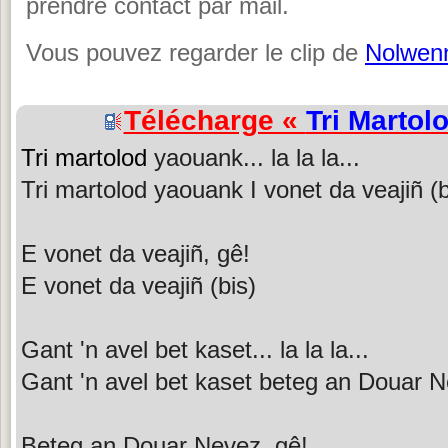
prendre contact par mail.
Vous pouvez regarder le clip de
Nolwen
Télécharge «
Tri Martol
Tri martolod
yaouank... la la la...
Tri martolod yaouank I vonet da veajiñ (b
E vonet da veajiñ, gê!
E vonet da veajiñ (bis)
Gant 'n avel bet kaset... la la la...
Gant 'n avel bet kaset beteg an Douar N
Beteg an Douar Nevez, gê!