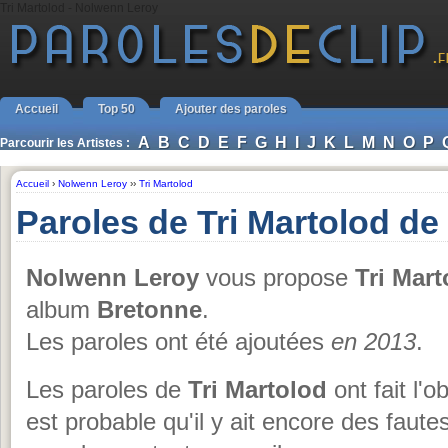
Tri Martolod - Nolwenn Leroy
Accueil
Top 50
Ajouter des paroles
A
B
C
D
E
F
G
H
I
J
K
L
M
N
O
P
Parcourir les Artistes :
Accueil
›
Nolwenn Leroy
››
Tri Martolod
Paroles de Tri Martolod d
Nolwenn Leroy
vous propose
Tri Mart
album
Bretonne
.
Les paroles ont été ajoutées
en 2013
.
Les paroles de
Tri Martolod
ont fait l'o
est probable qu'il y ait encore des faute