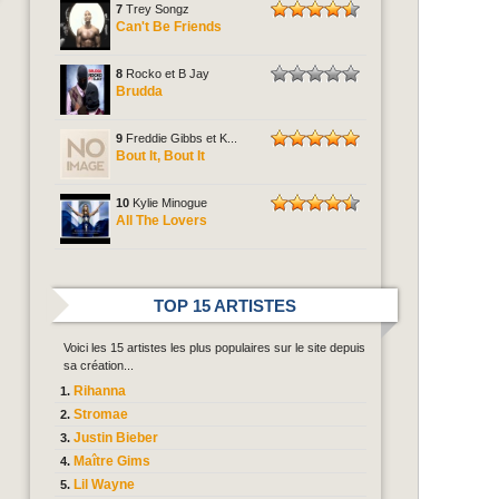
7
Trey Songz
Can't Be Friends
8
Rocko et B Jay
Brudda
9
Freddie Gibbs et K...
Bout It, Bout It
10
Kylie Minogue
All The Lovers
TOP 15 ARTISTES
Voici les 15 artistes les plus populaires sur le site depuis
sa création...
Rihanna
Stromae
Justin Bieber
Maître Gims
Lil Wayne