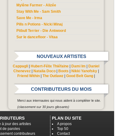
Mylène Farmer - Alizée
Stay With Me - Sam Smith
Save Me - Irma
Pills n Potions - Nicki Minaj
Pitbull Terrier - Die Antwoord
Sur le dancefloor - Vitaa
NOUVEAUX ARTISTES
Cappagli
|
Hubert-Félix Thiéfaine
|
Dami Im
|
Daniel
Chenevez
|
Natalia Doco
|
Boots
|
Nikki Yanofsky
|
Friend Within
|
The Outlawz
|
Good Belt Gang
|
CONTRIBUTEURS DU MOIS
Merci aux internautes qui nous aident à compléter le site.
(classement sur 30 jours glissants)
RIBUTEURS
PLAN DU SITE
 à jour des artistes
A propos
t de paroles
Top 50
ssement contributeurs
Contact