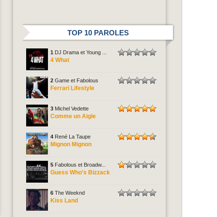
TOP 10 PAROLES
1
DJ Drama et Young ...
4 What
2
Game et Fabolous
Ferrari Lifestyle
3
Michel Vedette
Comme un Aigle
4
René La Taupe
Mignon Mignon
5
Fabolous et Broadw...
Guess Who's Bizzack
6
The Weeknd
Kiss Land