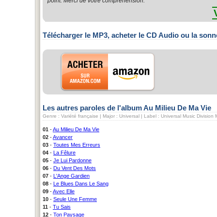
point. Merci de votre compréhension.
Télécharger le MP3, acheter le CD Audio ou la sonn
Les autres paroles de l'album Au Milieu De Ma Vie
Genre : Variété française | Major : Universal | Label : Universal Music Divisio
01
-
Au Milieu De Ma Vie
02
-
Avancer
03
-
Toutes Mes Erreurs
04
-
La Fêlure
05
-
Je Lui Pardonne
06
-
Du Vent Des Mots
07
-
L'Ange Gardien
08
-
Le Blues Dans Le Sang
09
-
Avec Elle
10
-
Seule Une Femme
11
-
Tu Sais
12
-
Ton Paysage