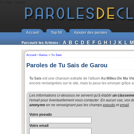
Tu Sais - Garou
Accueil
Top 50
Ajouter des paroles
A
B
C
D
E
F
G
H
I
J
K
L
M
Parcourir les Artistes :
Accueil
›
Garou
››
Tu Sais
Paroles de Tu Sais de Garou
Tu Sais
est une chanson extraite de l'album
Au Milieu De Ma Vi
encore renseignées sur le site, mais tu peux les envoyer grâce a
Les informations ci-dessous ne servent qu'à établir
un classemen
l'email pour éventuellement vous contacter. En aucun cas, vos do
anonyme
en ne renseignant pas les champs
pseudo
et
email
.
Votre pseudo
Votre email