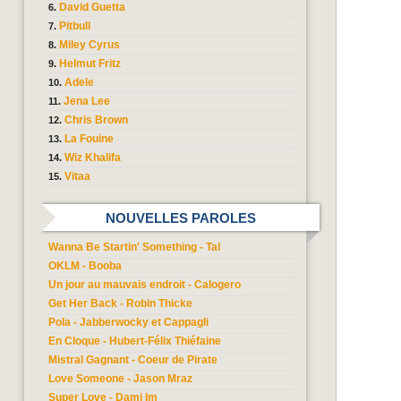
David Guetta
Pitbull
Miley Cyrus
Helmut Fritz
Adele
Jena Lee
Chris Brown
La Fouine
Wiz Khalifa
Vitaa
NOUVELLES PAROLES
Wanna Be Startin' Something - Tal
OKLM - Booba
Un jour au mauvais endroit - Calogero
Get Her Back - Robin Thicke
Pola - Jabberwocky et Cappagli
En Cloque - Hubert-Félix Thiéfaine
Mistral Gagnant - Coeur de Pirate
Love Someone - Jason Mraz
Super Love - Dami Im