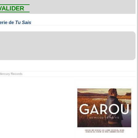
VALIDER
erie de
Tu Sais
n Mercury Records