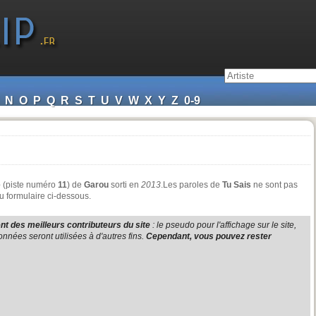
N
O
P
Q
R
S
T
U
V
W
X
Y
Z
0-9
e
(piste numéro
11
) de
Garou
sorti en
2013
.Les paroles de
Tu Sais
ne sont pas
u formulaire ci-dessous.
t des meilleurs contributeurs du site
: le pseudo pour l'affichage sur le site,
nnées seront utilisées à d'autres fins.
Cependant, vous pouvez rester