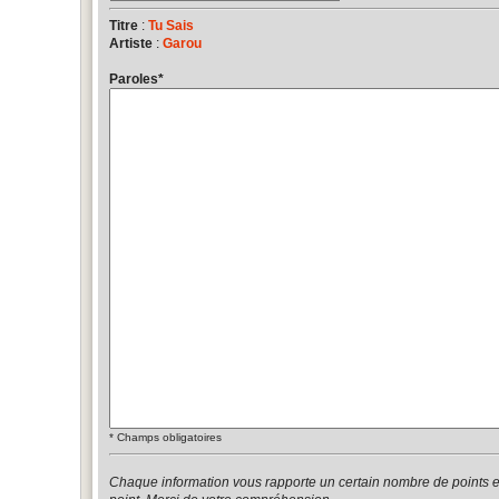
Titre
:
Tu Sais
Artiste
:
Garou
Paroles
*
*
Champs obligatoires
Chaque information vous rapporte un certain nombre de points 