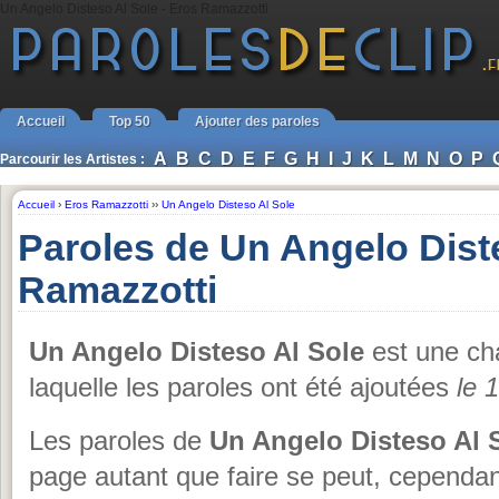
Un Angelo Disteso Al Sole - Eros Ramazzotti
Accueil
Top 50
Ajouter des paroles
A
B
C
D
E
F
G
H
I
J
K
L
M
N
O
P
Parcourir les Artistes :
Accueil
›
Eros Ramazzotti
››
Un Angelo Disteso Al Sole
Paroles de Un Angelo Dist
Ramazzotti
Un Angelo Disteso Al Sole
est une c
laquelle les paroles ont été ajoutées
le 
Les paroles de
Un Angelo Disteso Al 
page autant que faire se peut, cependan