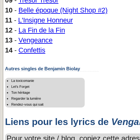
09
-
Trésor Trésor
10
-
Belle époque (Night Shop #2)
11
-
L'Insigne Honneur
12
-
La Fin de la Fin
13
-
Vengeance
14
-
Confettis
Autres singles de Benjamin Biolay
La toxicomanie
Let's Forget
Ton héritage
Regarder la lumière
Rendez-vous qui sait
Liens pour les lyrics de
Venga
Pour votre site / blog, copiez cette adres