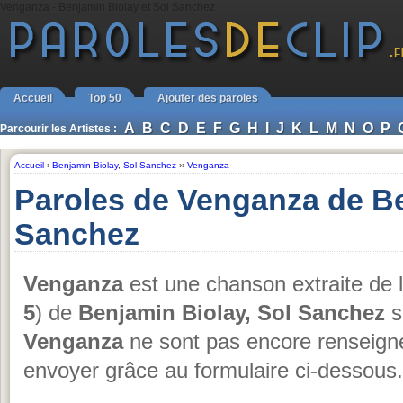
Venganza - Benjamin Biolay et Sol Sanchez
Accueil
Top 50
Ajouter des paroles
A
B
C
D
E
F
G
H
I
J
K
L
M
N
O
P
Parcourir les Artistes :
Accueil
›
Benjamin Biolay
,
Sol Sanchez
››
Venganza
Paroles de Venganza de Be
Sanchez
Venganza
est une chanson extraite de 
5
) de
Benjamin Biolay, Sol Sanchez
s
Venganza
ne sont pas encore renseignée
envoyer grâce au formulaire ci-dessous.