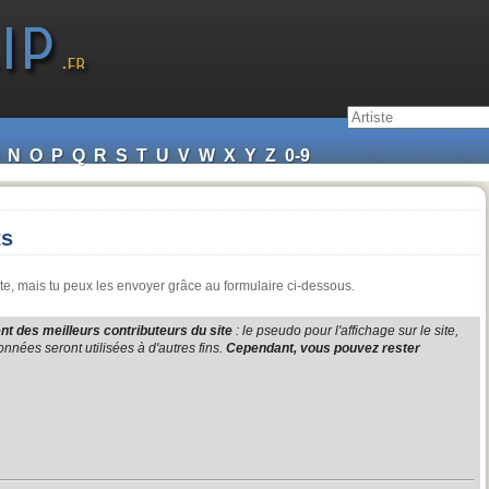
N
O
P
Q
R
S
T
U
V
W
X
Y
Z
0-9
ts
te, mais tu peux les envoyer grâce au formulaire ci-dessous.
t des meilleurs contributeurs du site
: le pseudo pour l'affichage sur le site,
nnées seront utilisées à d'autres fins.
Cependant, vous pouvez rester