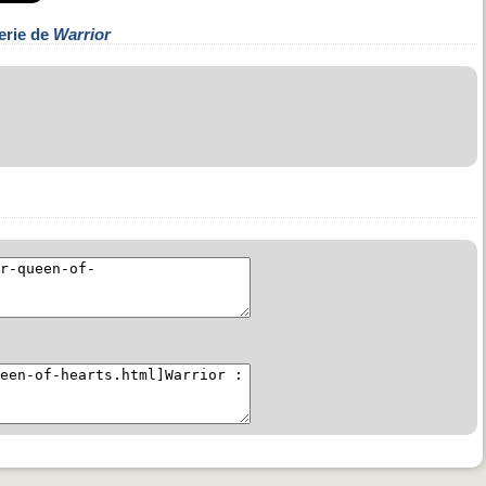
erie de
Warrior