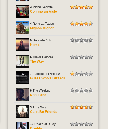
3
Michel Vedette
Comme un Aigle
4
René La Taupe
Mignon Mignon
5
Gabrielle Aplin
Home
6
Junior Caldera
The Way
7
Fabolous et Broadw...
Guess Who's Bizzack
8
The Weeknd
Kiss Land
9
Trey Songz
Can't Be Friends
10
Rocko et B Jay
Brudda