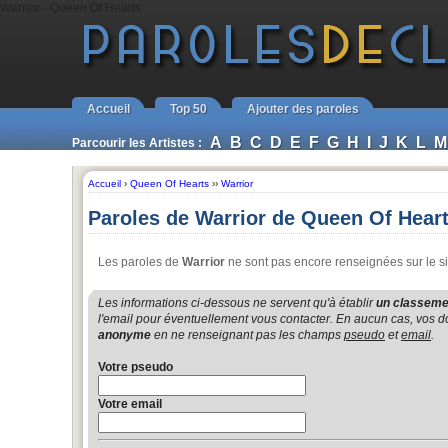
Warrior - Queen Of Hearts
Accueil
Top 50
Ajouter des paroles
A
B
C
D
E
F
G
H
I
J
K
L
M
Parcourir les Artistes :
Accueil
›
Queen Of Hearts
››
Warrior
Paroles de Warrior de Queen Of Hear
Les paroles de
Warrior
ne sont pas encore renseignées sur le si
Les informations ci-dessous ne servent qu'à établir
un classemen
l'email pour éventuellement vous contacter. En aucun cas, vos do
anonyme
en ne renseignant pas les champs
pseudo
et
email
.
Votre pseudo
Votre email