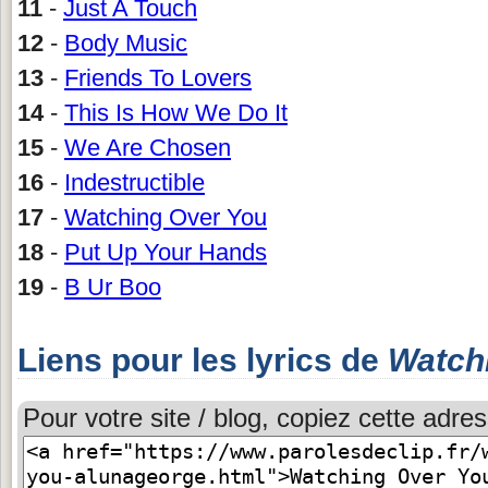
11
-
Just A Touch
12
-
Body Music
13
-
Friends To Lovers
14
-
This Is How We Do It
15
-
We Are Chosen
16
-
Indestructible
17
-
Watching Over You
18
-
Put Up Your Hands
19
-
B Ur Boo
Liens pour les lyrics de
Watch
Pour votre site / blog, copiez cette adres