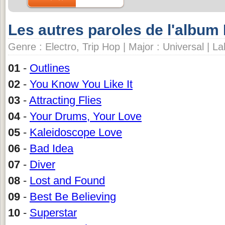
Les autres paroles de l'albu
Genre : Electro, Trip Hop | Major : Universal | La
01
-
Outlines
02
-
You Know You Like It
03
-
Attracting Flies
04
-
Your Drums, Your Love
05
-
Kaleidoscope Love
06
-
Bad Idea
07
-
Diver
08
-
Lost and Found
09
-
Best Be Believing
10
-
Superstar