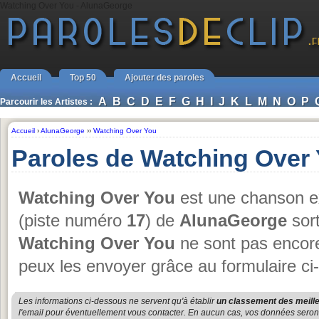
Watching Over You - AlunaGeorge
Accueil
Top 50
Ajouter des paroles
A
B
C
D
E
F
G
H
I
J
K
L
M
N
O
P
Parcourir les Artistes :
Accueil
›
AlunaGeorge
››
Watching Over You
Paroles de Watching Over
Watching Over You
est une chanson ex
(piste numéro
17
) de
AlunaGeorge
sor
Watching Over You
ne sont pas encore
peux les envoyer grâce au formulaire ci
Les informations ci-dessous ne servent qu'à établir
un classement des meille
l'email pour éventuellement vous contacter. En aucun cas, vos données seront u