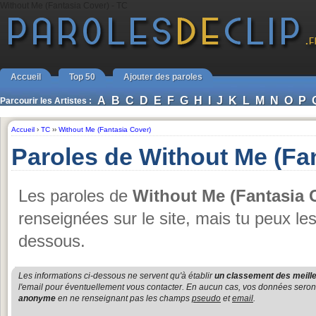
Without Me (Fantasia Cover) - TC
Accueil
Top 50
Ajouter des paroles
A
B
C
D
E
F
G
H
I
J
K
L
M
N
O
P
Parcourir les Artistes :
Accueil
›
TC
››
Without Me (Fantasia Cover)
Paroles de Without Me (Fa
Les paroles de
Without Me (Fantasia 
renseignées sur le site, mais tu peux le
dessous.
Les informations ci-dessous ne servent qu'à établir
un classement des meille
l'email pour éventuellement vous contacter. En aucun cas, vos données seront u
anonyme
en ne renseignant pas les champs
pseudo
et
email
.