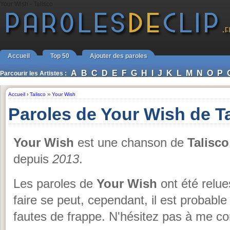
Your Wish - Talisco
Accueil
Top 50
Ajouter des paroles
A
B
C
D
E
F
G
H
I
J
K
L
M
N
O
P
Parcourir les Artistes :
Accueil
›
Talisco
››
Your Wish
Paroles de Your Wish de T
Your Wish
est une chanson de
Talisco
depuis
2013
.
Les paroles de
Your Wish
ont été relue
faire se peut, cependant, il est probabl
fautes de frappe. N'hésitez pas à me co