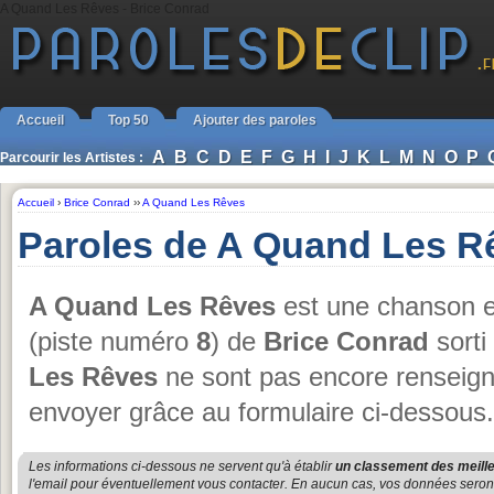
A Quand Les Rêves - Brice Conrad
Accueil
Top 50
Ajouter des paroles
A
B
C
D
E
F
G
H
I
J
K
L
M
N
O
P
Parcourir les Artistes :
Accueil
›
Brice Conrad
››
A Quand Les Rêves
Paroles de A Quand Les R
A Quand Les Rêves
est une chanson e
(piste numéro
8
) de
Brice Conrad
sorti
Les Rêves
ne sont pas encore renseigné
envoyer grâce au formulaire ci-dessous.
Les informations ci-dessous ne servent qu'à établir
un classement des meille
l'email pour éventuellement vous contacter. En aucun cas, vos données seront u