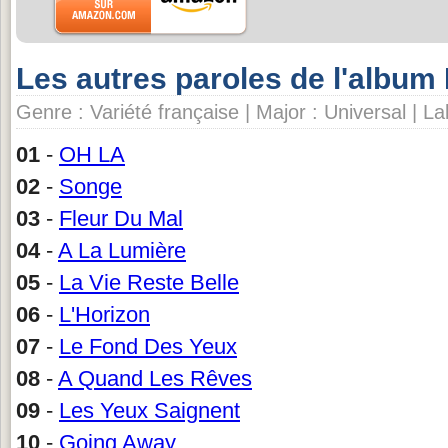
Les autres paroles de l'album 
Genre : Variété française | Major : Universal | La
01
-
OH LA
02
-
Songe
03
-
Fleur Du Mal
04
-
A La Lumière
05
-
La Vie Reste Belle
06
-
L'Horizon
07
-
Le Fond Des Yeux
08
-
A Quand Les Rêves
09
-
Les Yeux Saignent
10
-
Going Away