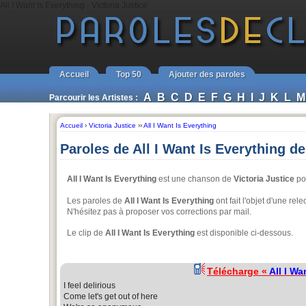
All I Want Is Everything - Victoria Justice
Accueil
Top 50
Ajouter des paroles
A
B
C
D
E
F
G
H
I
J
K
L
M
Parcourir les Artistes :
Accueil
›
Victoria Justice
››
All I Want Is Everything
Paroles de All I Want Is Everything de
All I Want Is Everything
est une chanson de
Victoria Justice
pou
Les paroles de
All I Want Is Everything
ont fait l'objet d'une rele
N'hésitez pas à proposer vos corrections par mail.
Le clip de
All I Want Is Everything
est disponible ci-dessous.
Télécharge «
All I Wa
I feel delirious
Come let's get out of here