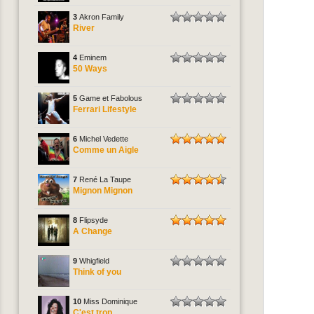
3
Akron Family
River
4
Eminem
50 Ways
5
Game et Fabolous
Ferrari Lifestyle
6
Michel Vedette
Comme un Aigle
7
René La Taupe
Mignon Mignon
8
Flipsyde
A Change
9
Whigfield
Think of you
10
Miss Dominique
C'est trop