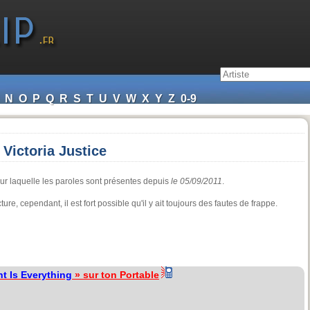
N
O
P
Q
R
S
T
U
V
W
X
Y
Z
0-9
 Victoria Justice
r laquelle les paroles sont présentes depuis
le 05/09/2011
.
cture, cependant, il est fort possible qu'il y ait toujours des fautes de frappe.
nt Is Everything
» sur ton Portable