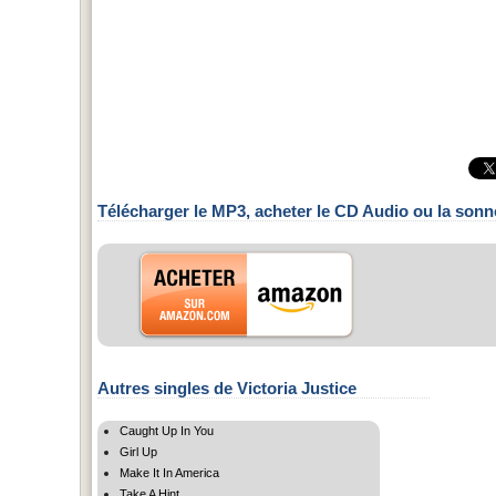
Télécharger le MP3, acheter le CD Audio ou la sonn
Autres singles de Victoria Justice
Caught Up In You
Girl Up
Make It In America
Take A Hint