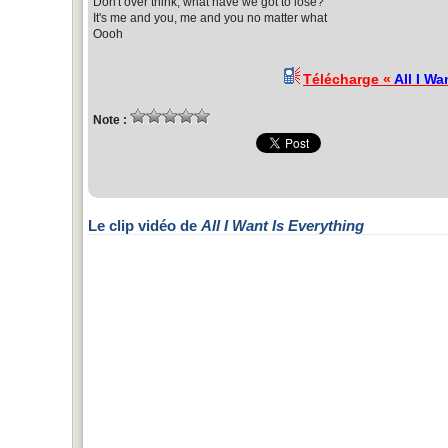
Don't over think, what have we got to lose?
It's me and you, me and you no matter what
Oooh
Télécharge «
All I Wa
Note :
Le clip vidéo de
All I Want Is Everything