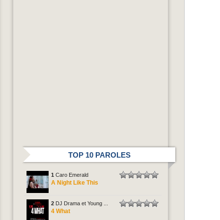
TOP 10 PAROLES
1
Caro Emerald
A Night Like This
2
DJ Drama et Young ...
4 What