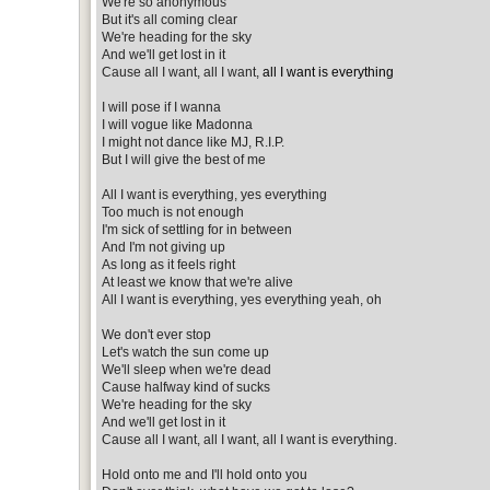
We're so anonymous
But it's all coming clear
We're heading for the sky
And we'll get lost in it
Cause all I want, all I want,
all I want is everything
I will pose if I wanna
I will vogue like Madonna
I might not dance like MJ, R.I.P.
But I will give the best of me
All I want is everything, yes everything
Too much is not enough
I'm sick of settling for in between
And I'm not giving up
As long as it feels right
At least we know that we're alive
All I want is everything, yes everything yeah, oh
We don't ever stop
Let's watch the sun come up
We'll sleep when we're dead
Cause halfway kind of sucks
We're heading for the sky
And we'll get lost in it
Cause all I want, all I want, all I want is everything.
Hold onto me and I'll hold onto you