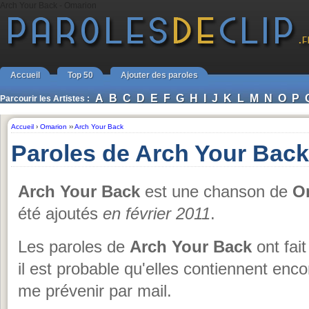
Arch Your Back - Omarion
Accueil
Top 50
Ajouter des paroles
A
B
C
D
E
F
G
H
I
J
K
L
M
N
O
P
Parcourir les Artistes :
Accueil
›
Omarion
››
Arch Your Back
Paroles de Arch Your Bac
Arch Your Back
est une chanson de
O
été ajoutés
en février 2011
.
Les paroles de
Arch Your Back
ont fait
il est probable qu'elles contiennent enc
me prévenir par mail.